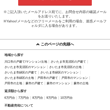
※ご記入頂いたメールアドレス宛てに、お問合せ内容の確認メール
をお送りいたします。
※Yahoo!メールなどのフリーメールをご利用の場合、迷惑メールフ
ォルダに入る場合があります。
このページの先頭へ
地域から探す
川口市の戸建て/マンション/土地
さいたま市見沼区の戸建て
さいたま市見沼区のマンション
さいたま市見沼区の土地
さいたま市緑区の戸建て
さいたま市緑区のマンション
さいたま市緑区の土地
戸田市の戸建て
戸田市のマンション
戸田市の土地
蕨市の戸建て
蕨市のマンション
蕨市の土地
返済額から探す
6万円台
7万円台
8万円台
9万円台
10万円台
不動産売却について