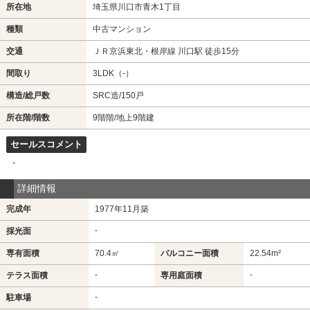
所在地
埼玉県川口市青木1丁目
種類
中古マンション
交通
ＪＲ京浜東北・根岸線 川口駅 徒歩15分
間取り
3LDK（-）
構造/総戸数
SRC造/150戸
所在階/階数
9階階/地上9階建
セールスコメント
-
詳細情報
完成年
1977年11月築
-
採光面
専有面積
70.4㎡
バルコニー面積
22.54m²
-
-
テラス面積
専用庭面積
-
駐車場