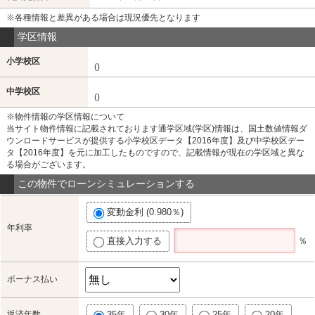
※各種情報と差異がある場合は現況優先となります
学区情報
小学校区
()
中学校区
()
※物件情報の学区情報について
当サイト物件情報に記載されております通学区域(学区)情報は、国土数値情報ダ
ウンロードサービスが提供する小学校区データ【2016年度】及び中学校区デー
タ【2016年度】を元に加工したものですので、記載情報が現在の学区域と異な
る場合がございます。
この物件でローンシミュレーションする
変動金利 (0.980％)
年利率
直接入力する
％
ボーナス払い
返済年数
35年
30年
25年
20年