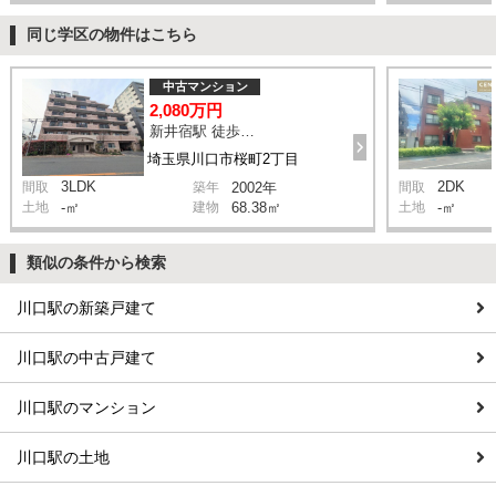
同じ学区の物件はこちら
中古マンション
2,080万円
新井宿駅 徒歩10分
埼玉県川口市桜町2丁目
3LDK
2DK
間取
築年
2002年
間取
土地
-㎡
建物
68.38㎡
土地
-㎡
類似の条件から検索
川口駅の新築戸建て
川口駅の中古戸建て
川口駅のマンション
川口駅の土地