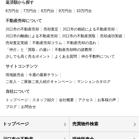
返済額から探す
6万円台
7万円台
8万円台
9万円台
10万円台
不動産売却について
川口市の不動産売却
売却査定
川口市の相続による不動産売却
川口市の離婚による不動産売却
川口市の不動産買取
売却成功実績
売却査定実績
不動産売却コラム
不動産売却の流れ
「仲介」と「買取」の違い
不動産売却時の諸費用
少しでも高く売るポイント
よくある質問
仲介手数料について
サイトコンテンツ
現地販売会
今週の最新チラシ
ご友人・ご家族ご友人紹介キャンペーン
マンションカタログ
当社について
トップページ
スタッフ紹介
会社概要
アクセス
お客様の声
ブログ
お問合せ
トップページ
売買物件検索
川口市の不動産
現地販売会