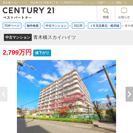
青木橋スカイハイツ 埼玉県川口市青木1丁目｜2,799万円の中古マンション｜分譲マンション情報｜センチュリー２１ベストパートナー
検索
お知らせ
TOPページ
>
物件検索
>
中古マンション
>
川口市
>
ＪＲ京浜東北・根岸線
>
青木
青木橋スカイハイツ
中古マンション
2,799万円
値下がり