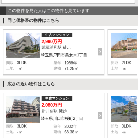
この物件を見た人はこの物件も見ています
同じ価格帯の物件はこちら
中古マンション
2,990万円
武蔵浦和駅 徒歩26分
埼玉県戸田市美女木1丁目
3LDK
2LDK
間取
築年
1988年
間取
土地
-㎡
建物
71.25㎡
土地
-㎡
広さの近い物件はこちら
中古マンション
2,080万円
新井宿駅 徒歩10分
埼玉県川口市桜町2丁目
3LDK
3LDK
間取
築年
2002年
間取
土地
-㎡
建物
68.38㎡
土地
-㎡