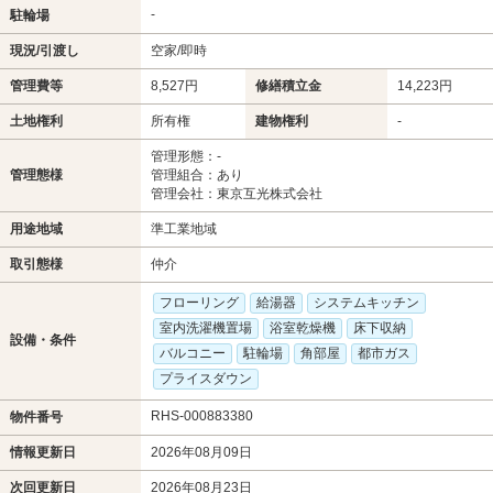
-
駐輪場
現況/引渡し
空家/即時
管理費等
8,527円
修繕積立金
14,223円
土地権利
所有権
建物権利
-
管理形態：-
管理態様
管理組合：あり
管理会社：東京互光株式会社
用途地域
準工業地域
取引態様
仲介
フローリング
給湯器
システムキッチン
室内洗濯機置場
浴室乾燥機
床下収納
設備・条件
バルコニー
駐輪場
角部屋
都市ガス
プライスダウン
RHS-000883380
物件番号
情報更新日
2026年08月09日
次回更新日
2026年08月23日