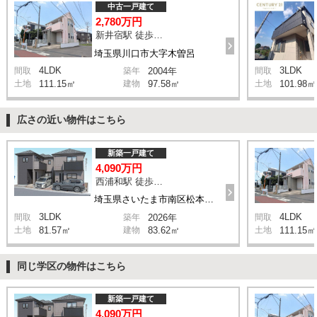
中古一戸建て
2,780万円
新井宿駅 徒歩29分
埼玉県川口市大字木曽呂
4LDK
3LDK
間取
築年
2004年
間取
土地
111.15㎡
建物
97.58㎡
土地
101.98㎡
広さの近い物件はこちら
新築一戸建て
4,090万円
西浦和駅 徒歩14分
埼玉県さいたま市南区松本1丁目
3LDK
4LDK
間取
築年
2026年
間取
土地
81.57㎡
建物
83.62㎡
土地
111.15㎡
同じ学区の物件はこちら
新築一戸建て
4,090万円