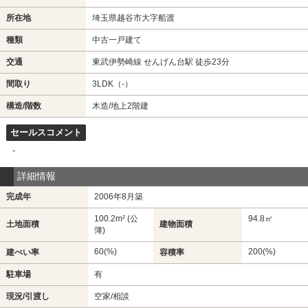
所在地
埼玉県越谷市大字船渡
種類
中古一戸建て
交通
東武伊勢崎線 せんげん台駅 徒歩23分
間取り
3LDK（-）
構造/階数
木造/地上2階建
セールスコメント
-
詳細情報
完成年
2006年8月築
100.2m² (公
94.8㎡
土地面積
建物面積
簿)
60(%)
200(%)
建ぺい率
容積率
駐車場
有
現況/引渡し
空家/相談