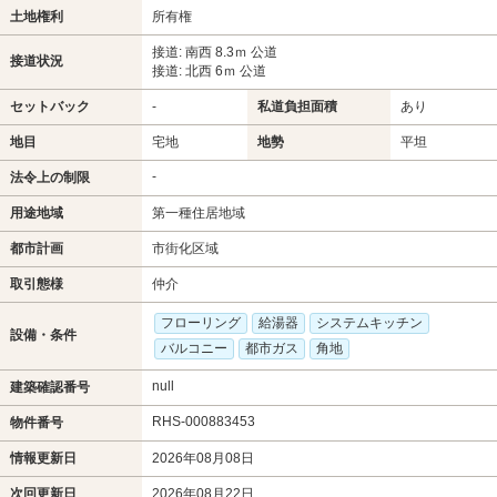
土地権利
所有権
接道: 南西 8.3ｍ 公道
接道状況
接道: 北西 6ｍ 公道
セットバック
-
私道負担面積
あり
地目
宅地
地勢
平坦
-
法令上の制限
用途地域
第一種住居地域
都市計画
市街化区域
取引態様
仲介
フローリング
給湯器
システムキッチン
設備・条件
バルコニー
都市ガス
角地
null
建築確認番号
RHS-000883453
物件番号
情報更新日
2026年08月08日
次回更新日
2026年08月22日