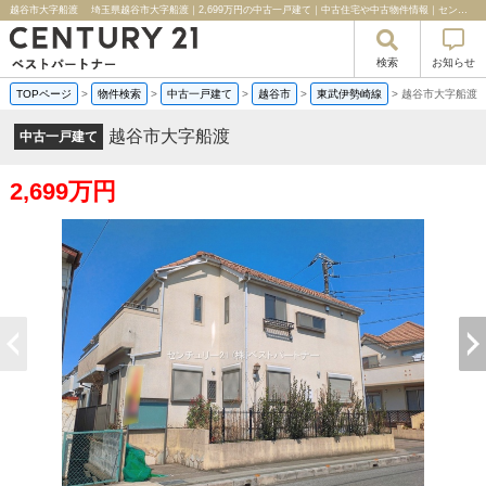
越谷市大字船渡 埼玉県越谷市大字船渡｜2,699万円の中古一戸建て｜中古住宅や中古物件情報｜センチュリー２１ベストパートナー
検索
お知らせ
TOPページ
>
物件検索
>
中古一戸建て
>
越谷市
>
東武伊勢崎線
>
越谷市大字船
越谷市大字船渡
中古一戸建て
2,699万円