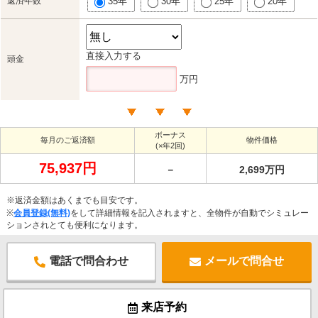
返済年数
35年
30年
25年
20年
直接入力する
頭金
万円
ボーナス
毎月のご返済額
物件価格
(×年2回)
75,937円
－
2,699万円
※返済金額はあくまでも目安です。
※
会員登録(無料)
をして詳細情報を記入されますと、全物件が自動でシミュレー
ションされとても便利になります。
電話で問合わせ
メールで問合せ
来店予約