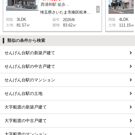
西浦和駅 徒歩14分
埼玉県さいたま市南区松本1丁目
3LDK
4LDK
間取
築年
2026年
間取
土地
81.57㎡
建物
83.62㎡
土地
111.15㎡
類似の条件から検索
せんげん台駅の新築戸建て
せんげん台駅の中古戸建て
せんげん台駅のマンション
せんげん台駅の土地
大字船渡の新築戸建て
大字船渡の中古戸建て
大字船渡のマンション