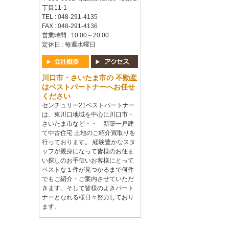
丁目11-1
TEL : 048-291-4135
FAX : 048-291-4136
営業時間 : 10:00～20:00
定休日 : 毎週水曜日
川口市・さいたま市の 不動産
はベストパートナーへお任せ
ください
センチュリー21ベストパートナー
は、東川口地域を中心に川口市・
さいたま市など・・ 新築一戸建
て中古住宅 土地のご紹介買取りを
行っております。 経験豊かなスタ
ッフが親身になって皆様のお住ま
い探しのお手伝いお客様にとって
ベストな１件が見つかるまで何件
でもご紹介・ご案内させていただ
きます。そして皆様のよきパート
ナーとなれる様日々努力しており
ます。