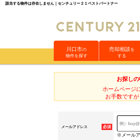
該当する物件は存在しません｜センチュリー２１ベストパートナー
川口市
売却相談
の
を
物件を探す
する
お探しの
ホームページ
お手数ですが
必須
メールアドレス
※メール