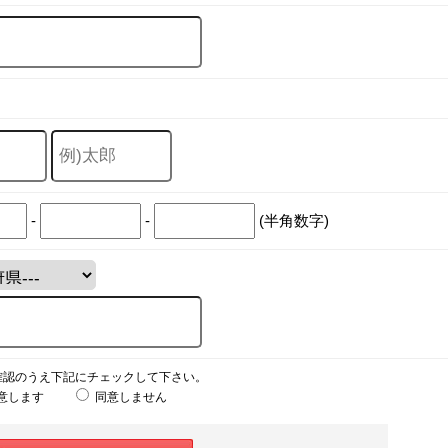
-
-
(半角数字)
確認のうえ下記にチェックして下さい。
意します
同意しません