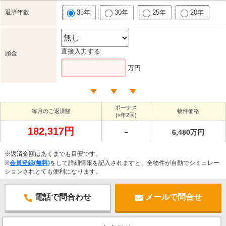
返済年数
35年
30年
25年
20年
直接入力する
頭金
万円
ボーナス
毎月のご返済額
物件価格
(×年2回)
182,317円
－
6,480万円
※返済金額はあくまでも目安です。
※
会員登録(無料)
をして詳細情報を記入されますと、全物件が自動でシミュレー
ションされとても便利になります。
電話で問合わせ
メールで問合せ