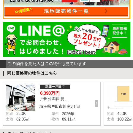
この物件を見た人はこの物件も見ています
同じ価格帯の物件はこちら
新築一戸建て
6,390万円
戸田公園駅 徒歩9分
埼玉県戸田市川岸3丁目
3LDK
4LDK
間取
築年
2026年
間取
土地
82.05㎡
建物
89.11㎡
土地
100.22㎡