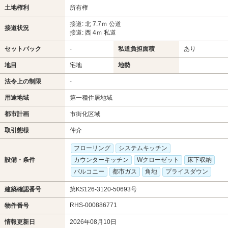
土地権利
所有権
接道: 北 7.7ｍ 公道
接道状況
接道: 西 4ｍ 私道
セットバック
-
私道負担面積
あり
地目
宅地
地勢
-
法令上の制限
用途地域
第一種住居地域
都市計画
市街化区域
取引態様
仲介
フローリング
システムキッチン
設備・条件
カウンターキッチン
Wクローゼット
床下収納
バルコニー
都市ガス
角地
プライスダウン
建築確認番号
第KS126-3120-50693号
RHS-000886771
物件番号
情報更新日
2026年08月10日