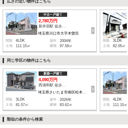
広さの近い物件はこちら
中古一戸建て
2,780万円
新井宿駅 徒歩29分
埼玉県川口市大字木曽呂
4LDK
3LDK
間取
築年
2004年
間取
土地
111.15㎡
建物
97.58㎡
土地
82.05㎡
同じ学区の物件はこちら
新築一戸建て
4,090万円
西浦和駅 徒歩14分
埼玉県さいたま市南区松本1丁目
3LDK
4LDK
間取
築年
2026年
間取
土地
81.57㎡
建物
83.62㎡
土地
111.15㎡
類似の条件から検索