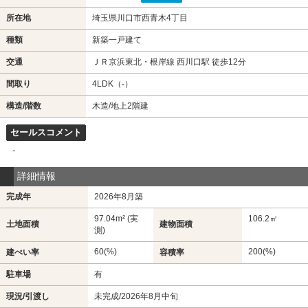
所在地
埼玉県川口市西青木4丁目
種類
新築一戸建て
交通
ＪＲ京浜東北・根岸線 西川口駅 徒歩12分
間取り
4LDK（-）
構造/階数
木造/地上2階建
セールスコメント
-
詳細情報
完成年
2026年8月築
97.04m² (実
106.2㎡
土地面積
建物面積
測)
60(%)
200(%)
建ぺい率
容積率
駐車場
有
現況/引渡し
未完成/2026年8月中旬