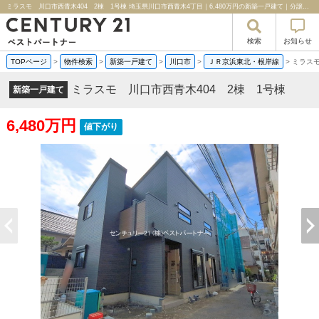
ミラスモ 川口市西青木404 2棟 1号棟 埼玉県川口市西青木4丁目｜6,480万円の新築一戸建て｜分譲住宅や新築物件｜センチュリー２１ベストパートナー
検索
お知らせ
TOPページ
>
物件検索
>
新築一戸建て
>
川口市
>
ＪＲ京浜東北・根岸線
>
ミラスモ
ミラスモ 川口市西青木404 2棟 1号棟
新築一戸建て
6,480万円
値下がり