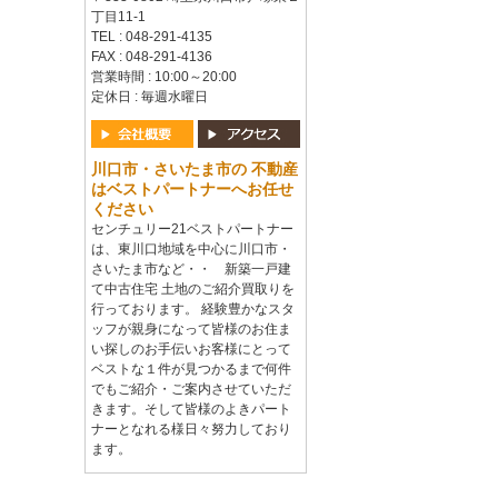
丁目11-1
TEL : 048-291-4135
FAX : 048-291-4136
営業時間 : 10:00～20:00
定休日 : 毎週水曜日
川口市・さいたま市の 不動産
はベストパートナーへお任せ
ください
センチュリー21ベストパートナー
は、東川口地域を中心に川口市・
さいたま市など・・ 新築一戸建
て中古住宅 土地のご紹介買取りを
行っております。 経験豊かなスタ
ッフが親身になって皆様のお住ま
い探しのお手伝いお客様にとって
ベストな１件が見つかるまで何件
でもご紹介・ご案内させていただ
きます。そして皆様のよきパート
ナーとなれる様日々努力しており
ます。