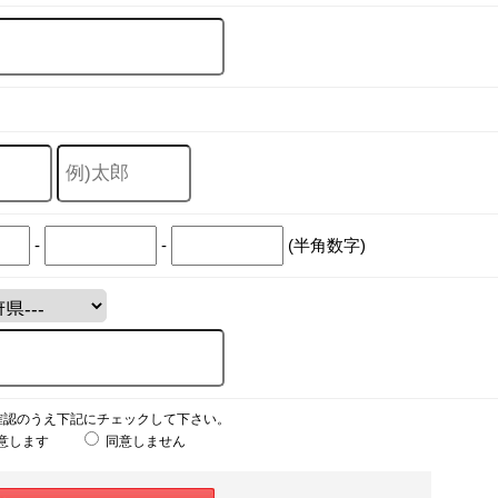
-
-
(半角数字)
確認のうえ下記にチェックして下さい。
意します
同意しません