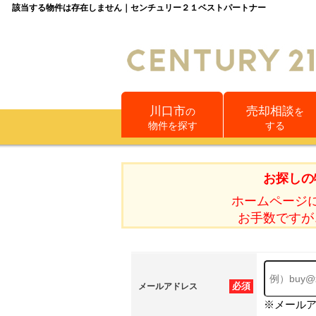
該当する物件は存在しません｜センチュリー２１ベストパートナー
川口市
売却相談
の
を
物件を探す
する
お探しの
ホームページ
お手数ですが
必須
メールアドレス
※メール