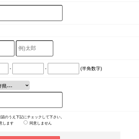
-
-
(半角数字)
確認のうえ下記にチェックして下さい。
意します
同意しません