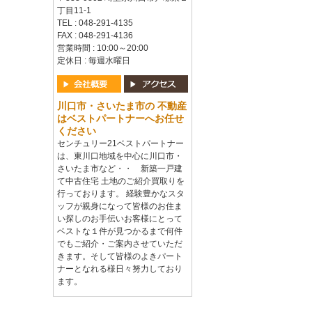
丁目11-1
TEL : 048-291-4135
FAX : 048-291-4136
営業時間 : 10:00～20:00
定休日 : 毎週水曜日
川口市・さいたま市の 不動産
はベストパートナーへお任せ
ください
センチュリー21ベストパートナー
は、東川口地域を中心に川口市・
さいたま市など・・ 新築一戸建
て中古住宅 土地のご紹介買取りを
行っております。 経験豊かなスタ
ッフが親身になって皆様のお住ま
い探しのお手伝いお客様にとって
ベストな１件が見つかるまで何件
でもご紹介・ご案内させていただ
きます。そして皆様のよきパート
ナーとなれる様日々努力しており
ます。