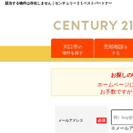
該当する物件は存在しません｜センチュリー２１ベストパートナー
川口市
売却相談
の
を
物件を探す
する
お探しの
ホームページ
お手数ですが
必須
メールアドレス
※メール