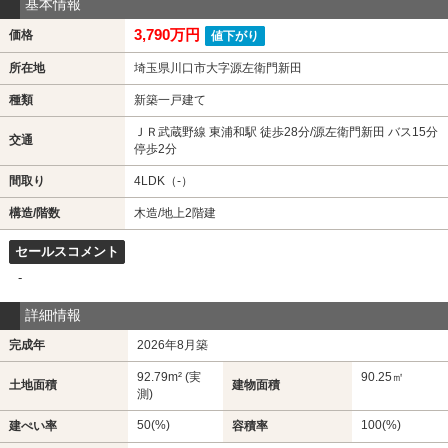
基本情報
3,790万円
価格
値下がり
所在地
埼玉県川口市大字源左衛門新田
種類
新築一戸建て
ＪＲ武蔵野線 東浦和駅 徒歩28分/源左衛門新田 バス15分
交通
停歩2分
間取り
4LDK（-）
構造/階数
木造/地上2階建
セールスコメント
-
詳細情報
完成年
2026年8月築
92.79m² (実
90.25㎡
土地面積
建物面積
測)
50(%)
100(%)
建ぺい率
容積率