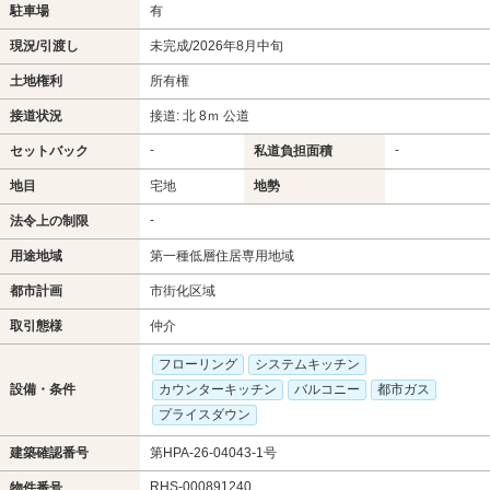
駐車場
有
現況/引渡し
未完成/2026年8月中旬
土地権利
所有権
接道状況
接道: 北 8ｍ 公道
-
-
セットバック
私道負担面積
地目
宅地
地勢
-
法令上の制限
用途地域
第一種低層住居専用地域
都市計画
市街化区域
取引態様
仲介
フローリング
システムキッチン
設備・条件
カウンターキッチン
バルコニー
都市ガス
プライスダウン
建築確認番号
第HPA-26-04043-1号
RHS-000891240
物件番号