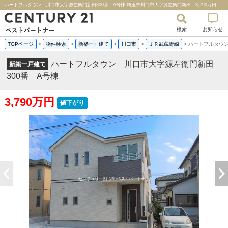
ハートフルタウン 川口市大字源左衛門新田300番 A号棟 埼玉県川口市大字源左衛門新田｜3,790万円の新築一戸建て｜分譲住宅や新築物件｜センチュリー２１ベストパートナー
検索
お知らせ
TOPページ
>
物件検索
>
新築一戸建て
>
川口市
>
ＪＲ武蔵野線
>
ハートフルタウン
ハートフルタウン 川口市大字源左衛門新田
新築一戸建て
300番 A号棟
3,790万円
値下がり