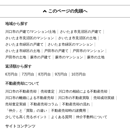
このページの先頭へ
地域から探す
川口市の戸建て/マンション/土地
さいたま市見沼区の戸建て
さいたま市見沼区のマンション
さいたま市見沼区の土地
さいたま市緑区の戸建て
さいたま市緑区のマンション
さいたま市緑区の土地
戸田市の戸建て
戸田市のマンション
戸田市の土地
蕨市の戸建て
蕨市のマンション
蕨市の土地
返済額から探す
6万円台
7万円台
8万円台
9万円台
10万円台
不動産売却について
川口市の不動産売却
売却査定
川口市の相続による不動産売却
川口市の離婚による不動産売却
川口市の不動産買取
売却成功実績
売却査定実績
不動産売却コラム
不動産売却の流れ
「仲介」と「買取」の違い
不動産売却時の諸費用
少しでも高く売るポイント
よくある質問
仲介手数料について
サイトコンテンツ