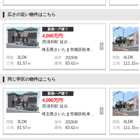
広さの近い物件はこちら
新築一戸建て
4,090万円
西浦和駅 徒歩14分
埼玉県さいたま市南区松本1丁目
3LDK
4LDK
間取
築年
2026年
間取
土地
81.57㎡
建物
83.62㎡
土地
111.15㎡
同じ学区の物件はこちら
新築一戸建て
4,090万円
西浦和駅 徒歩14分
埼玉県さいたま市南区松本1丁目
3LDK
4LDK
間取
築年
2026年
間取
土地
81.57㎡
建物
83.62㎡
土地
111.15㎡