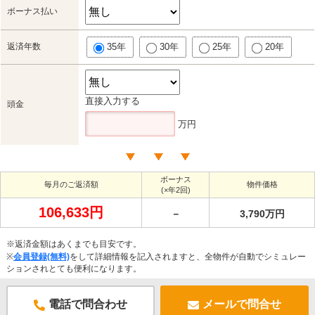
ボーナス払い
返済年数
35年
30年
25年
20年
直接入力する
頭金
万円
ボーナス
毎月のご返済額
物件価格
(×年2回)
106,633円
－
3,790万円
※返済金額はあくまでも目安です。
※
会員登録(無料)
をして詳細情報を記入されますと、全物件が自動でシミュレー
ションされとても便利になります。
電話で問合わせ
メールで問合せ