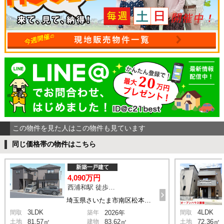
この物件を見た人はこの物件も見ています
同じ価格帯の物件はこちら
新築一戸建て
4,090万円
西浦和駅 徒歩14分
埼玉県さいたま市南区松本1丁目
3LDK
4LDK
間取
築年
2026年
間取
土地
81.57㎡
建物
83.62㎡
土地
72.36㎡