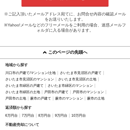
※ご記入頂いたメールアドレス宛てに、お問合せ内容の確認メール
をお送りいたします。
※Yahoo!メールなどのフリーメールをご利用の場合、迷惑メールフ
ォルダに入る場合があります。
このページの先頭へ
地域から探す
川口市の戸建て/マンション/土地
さいたま市見沼区の戸建て
さいたま市見沼区のマンション
さいたま市見沼区の土地
さいたま市緑区の戸建て
さいたま市緑区のマンション
さいたま市緑区の土地
戸田市の戸建て
戸田市のマンション
戸田市の土地
蕨市の戸建て
蕨市のマンション
蕨市の土地
返済額から探す
6万円台
7万円台
8万円台
9万円台
10万円台
不動産売却について