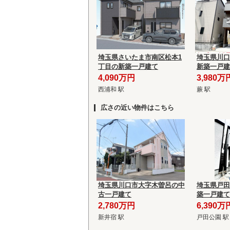
埼玉県さいたま市南区松本1
埼玉県川口
丁目の新築一戸建て
新築一戸建
4,090万円
3,980万
西浦和 駅
蕨 駅
広さの近い物件はこちら
埼玉県川口市大字木曽呂の中
埼玉県戸田
古一戸建て
築一戸建て
2,780万円
6,390万
新井宿 駅
戸田公園 駅