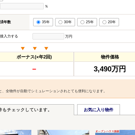
％
済年数
35年
30年
25年
20年
接入力する
万円
ボーナス(×年2回)
物件価格
－
3,490万円
と、全物件が自動でシミュレーションされとても便利になります。
件もチェックしています。
お気に入り物件