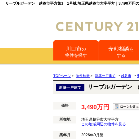
リーブルガーデン 越谷市平方第3 1号棟 埼玉県越谷市大字平方｜3,490
川口市
売却相談
の
を
物件を探す
する
>
>
TOPページ
>
物件検索
>
新築一戸建て
越谷市
リーブルガーデン 
新築一戸建て
価格
3,490万円
所在地
埼玉県越谷市大字平方
この地域周辺の物件を見る
築年月
2026年9月築