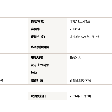
構造/階数
木造/
地上2階建
容積率
200(%)
現況/引渡し
未完成/2026年9月上旬
-
私道負担面積
用途地域
指定なし
法令上の制限
-
地勢
2号
都市計画
市街化調整区域
次回更新日
2026年08月20日