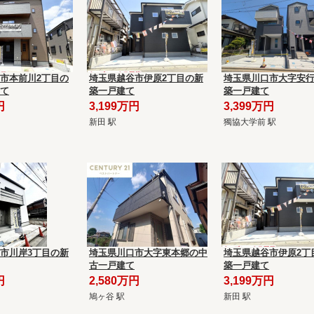
市本前川2丁目の
埼玉県越谷市伊原2丁目の新
埼玉県川口市大字安
て
築一戸建て
築一戸建て
円
3,199万円
3,399万円
新田 駅
獨協大学前 駅
市川岸3丁目の新
埼玉県川口市大字東本郷の中
埼玉県越谷市伊原2丁
古一戸建て
築一戸建て
円
2,580万円
3,199万円
鳩ヶ谷 駅
新田 駅