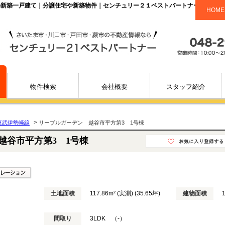
万円の新築一戸建て｜分譲住宅や新築物件｜センチュリー２１ベストパートナー
HOME
物件検索
会社概要
スタッフ紹介
>
東武伊勢崎線
リーブルガーデン 越谷市平方第3 1号棟
越谷市平方第3 1号棟
土地面積
117.86m² (実測) (35.65坪)
建物面積
間取り
3LDK （-）