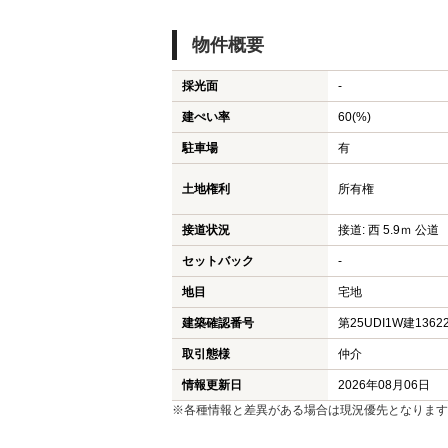
物件概要
採光面
-
建ぺい率
60(%)
駐車場
有
土地権利
所有権
接道状況
接道: 西 5.9ｍ 公道
セットバック
-
地目
宅地
建築確認番号
第25UDI1W建1362
取引態様
仲介
情報更新日
2026年08月06日
※各種情報と差異がある場合は現況優先となります