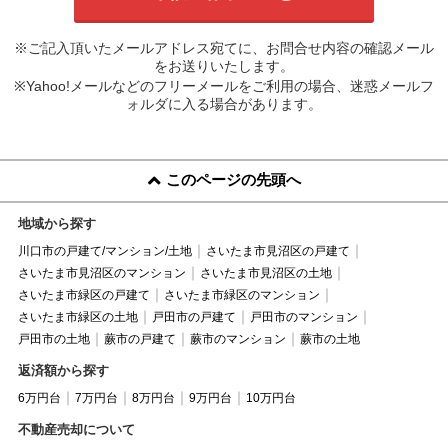
※ご記入頂いたメールアドレス宛てに、お問合せ内容の確認メール
をお送りいたします。
※Yahoo!メールなどのフリーメールをご利用の場合、迷惑メールフ
ォルダに入る場合があります。
このページの先頭へ
地域から探す
川口市の戸建て/マンション/土地
さいたま市見沼区の戸建て
さいたま市見沼区のマンション
さいたま市見沼区の土地
さいたま市緑区の戸建て
さいたま市緑区のマンション
さいたま市緑区の土地
戸田市の戸建て
戸田市のマンション
戸田市の土地
蕨市の戸建て
蕨市のマンション
蕨市の土地
返済額から探す
6万円台
7万円台
8万円台
9万円台
10万円台
不動産売却について