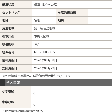
接道状況
接道: 北 6ｍ 公道
-
-
セットバック
私道負担面積
地目
宅地
地勢
用途地域
第一種住居地域
都市計画
市街化区域
取引態様
仲介
RHS-000896725
物件番号
情報更新日
2026年08月08日
次回更新日
2026年08月22日
※各種情報と差異がある場合は現況優先となります
学区情報
小学校区
()
中学校区
()
※物件情報の学区情報について