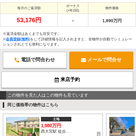
ボーナス
毎月のご返済額
物件価格
(×年2回)
53,176円
－
1,890万円
※返済金額はあくまでも目安です。
※
会員登録(無料)
をして詳細情報を記入されますと、全物件が自動でシミュレー
ションされとても便利になります。
電話で問合わせ
メールで問合せ
来店予約
この物件を見た人はこの物件も見ています
同じ価格帯の物件はこちら
土地
1,980万円
西大宮駅 徒歩8分