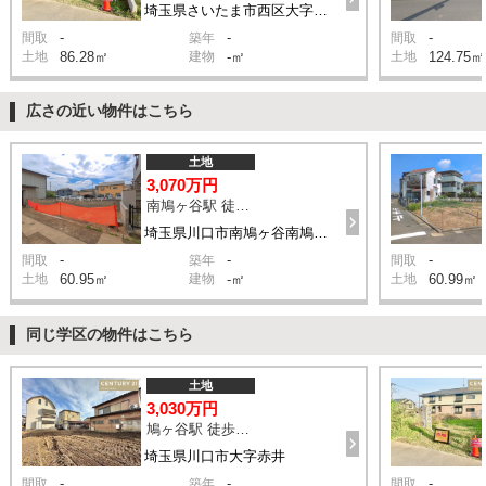
埼玉県さいたま市西区大字指扇
-
-
-
間取
築年
間取
土地
86.28㎡
建物
-㎡
土地
124.75㎡
広さの近い物件はこちら
土地
3,070万円
南鳩ヶ谷駅 徒歩9分
埼玉県川口市南鳩ヶ谷南鳩ケ谷5丁目
-
-
-
間取
築年
間取
土地
60.95㎡
建物
-㎡
土地
60.99㎡
同じ学区の物件はこちら
土地
3,030万円
鳩ヶ谷駅 徒歩22分
埼玉県川口市大字赤井
-
-
-
間取
築年
間取