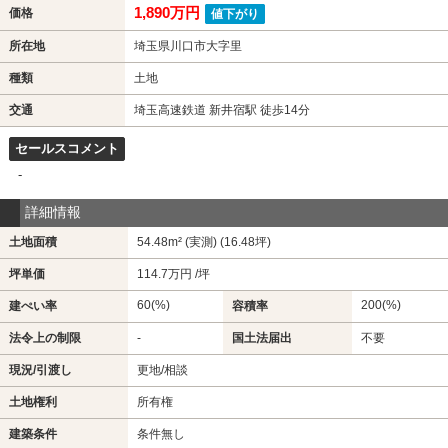
1,890万円
価格
値下がり
所在地
埼玉県川口市大字里
種類
土地
交通
埼玉高速鉄道 新井宿駅 徒歩14分
セールスコメント
-
詳細情報
土地面積
54.48m² (実測) (16.48坪)
坪単価
114.7万円 /坪
60(%)
200(%)
建ぺい率
容積率
法令上の制限
-
国土法届出
不要
現況/引渡し
更地/相談
土地権利
所有権
建築条件
条件無し