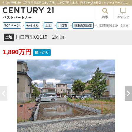
川口市里01119 2区画 埼玉県川口市大字里｜1,890万円の土地｜売地や分譲地情報｜センチュリー２１ベストパートナー
検索
お知らせ
TOPページ
>
物件検索
>
土地
>
川口市
>
埼玉高速鉄道
>
川口市里01119 2区画
川口市里01119 2区画
土地
1,890万円
値下がり