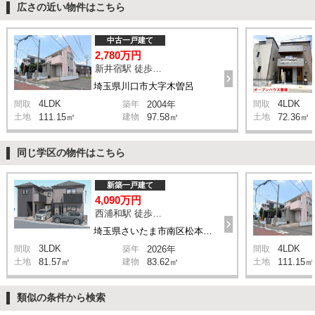
広さの近い物件はこちら
中古一戸建て
2,780万円
新井宿駅 徒歩29分
埼玉県川口市大字木曽呂
4LDK
4LDK
間取
築年
2004年
間取
土地
111.15㎡
建物
97.58㎡
土地
72.36㎡
同じ学区の物件はこちら
新築一戸建て
4,090万円
西浦和駅 徒歩14分
埼玉県さいたま市南区松本1丁目
3LDK
4LDK
間取
築年
2026年
間取
土地
81.57㎡
建物
83.62㎡
土地
111.15㎡
類似の条件から検索