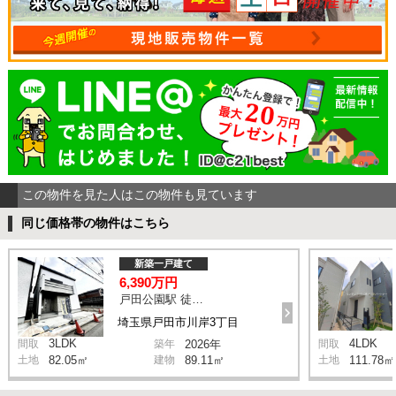
この物件を見た人はこの物件も見ています
同じ価格帯の物件はこちら
新築一戸建て
6,390万円
戸田公園駅 徒歩9分
埼玉県戸田市川岸3丁目
3LDK
4LDK
間取
築年
2026年
間取
土地
82.05㎡
建物
89.11㎡
土地
111.78㎡