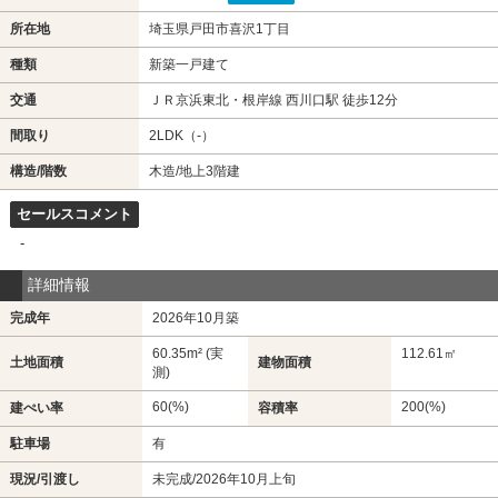
所在地
埼玉県戸田市喜沢1丁目
種類
新築一戸建て
交通
ＪＲ京浜東北・根岸線 西川口駅 徒歩12分
間取り
2LDK（-）
構造/階数
木造/地上3階建
セールスコメント
-
詳細情報
完成年
2026年10月築
60.35m² (実
112.61㎡
土地面積
建物面積
測)
60(%)
200(%)
建ぺい率
容積率
駐車場
有
現況/引渡し
未完成/2026年10月上旬