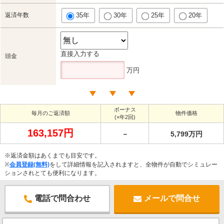
返済年数
35年
30年
25年
20年
直接入力する
頭金
万円
ボーナス
毎月のご返済額
物件価格
(×年2回)
163,157円
－
5,799万円
※返済金額はあくまでも目安です。
※
会員登録(無料)
をして詳細情報を記入されますと、全物件が自動でシミュレー
ションされとても便利になります。
電話で問合わせ
メールで問合せ