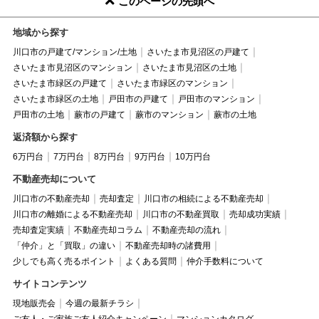
このページの先頭へ
地域から探す
川口市の戸建て/マンション/土地
さいたま市見沼区の戸建て
さいたま市見沼区のマンション
さいたま市見沼区の土地
さいたま市緑区の戸建て
さいたま市緑区のマンション
さいたま市緑区の土地
戸田市の戸建て
戸田市のマンション
戸田市の土地
蕨市の戸建て
蕨市のマンション
蕨市の土地
返済額から探す
6万円台
7万円台
8万円台
9万円台
10万円台
不動産売却について
川口市の不動産売却
売却査定
川口市の相続による不動産売却
川口市の離婚による不動産売却
川口市の不動産買取
売却成功実績
売却査定実績
不動産売却コラム
不動産売却の流れ
「仲介」と「買取」の違い
不動産売却時の諸費用
少しでも高く売るポイント
よくある質問
仲介手数料について
サイトコンテンツ
現地販売会
今週の最新チラシ