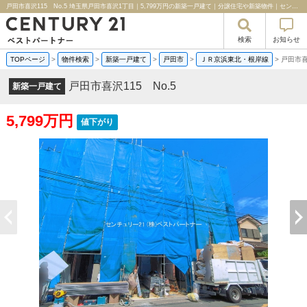
戸田市喜沢115 No.5 埼玉県戸田市喜沢1丁目｜5,799万円の新築一戸建て｜分譲住宅や新築物件｜センチュリー２１ベストパートナー
検索
お知らせ
TOPページ
>
物件検索
>
新築一戸建て
>
戸田市
>
ＪＲ京浜東北・根岸線
>
戸田市喜
戸田市喜沢115 No.5
新築一戸建て
5,799万円
値下がり