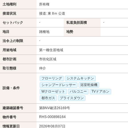
土地権利
所有権
接道状況
接道: 東 8ｍ 公道
-
-
セットバック
私道負担面積
地目
雑種地
地勢
-
法令上の制限
用途地域
第一種住居地域
都市計画
市街化区域
取引態様
仲介
フローリング
システムキッチン
シャンプードレッサー
浴室乾燥機
設備・条件
Wクローゼット
バルコニー
TVドアホン
都市ガス
プライスダウン
建築確認番号
第BNV確済26169号
RHS-000898164
物件番号
情報更新日
2026年08月07日