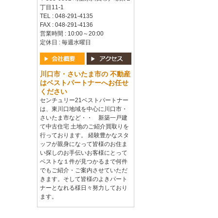
丁目11-1
TEL : 048-291-4135
FAX : 048-291-4136
営業時間 : 10:00～20:00
定休日 : 毎週水曜日
川口市・さいたま市の 不動産
はベストパートナーへお任せ
ください
センチュリー21ベストパートナー
は、東川口地域を中心に川口市・
さいたま市など・・ 新築一戸建
て中古住宅 土地のご紹介買取りを
行っております。 経験豊かなスタ
ッフが親身になって皆様のお住ま
い探しのお手伝いお客様にとって
ベストな１件が見つかるまで何件
でもご紹介・ご案内させていただ
きます。そして皆様のよきパート
ナーとなれる様日々努力しており
ます。