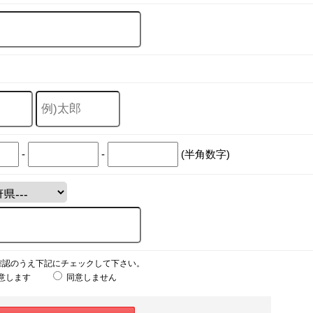
-
-
(半角数字)
確認のうえ下記にチェックして下さい。
意します
同意しません