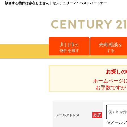
該当する物件は存在しません｜センチュリー２１ベストパートナー
川口市
売却相談
の
を
物件を探す
する
お探しの
ホームページ
お手数ですが
必須
メールアドレス
※メール