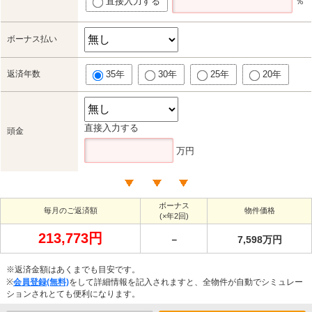
直接入力する
％
ボーナス払い
返済年数
35年
30年
25年
20年
直接入力する
頭金
万円
ボーナス
毎月のご返済額
物件価格
(×年2回)
213,773円
－
7,598万円
※返済金額はあくまでも目安です。
※
会員登録(無料)
をして詳細情報を記入されますと、全物件が自動でシミュレー
ションされとても便利になります。