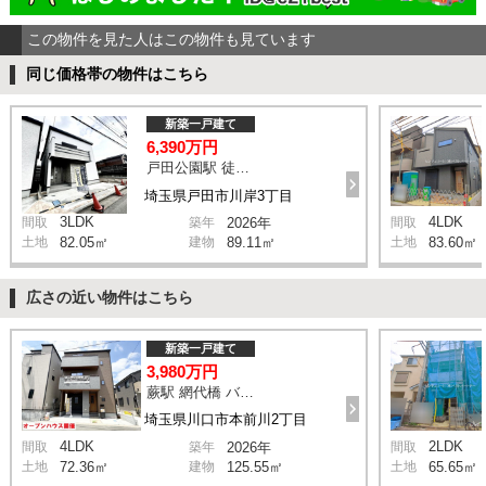
この物件を見た人はこの物件も見ています
同じ価格帯の物件はこちら
新築一戸建て
6,390万円
戸田公園駅 徒歩9分
埼玉県戸田市川岸3丁目
3LDK
4LDK
間取
築年
2026年
間取
土地
82.05㎡
建物
89.11㎡
土地
83.60㎡
広さの近い物件はこちら
新築一戸建て
3,980万円
蕨駅 網代橋 バス18分 停歩3分
埼玉県川口市本前川2丁目
4LDK
2LDK
間取
築年
2026年
間取
土地
72.36㎡
建物
125.55㎡
土地
65.65㎡