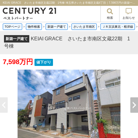
KEIAI GRACE さいたま市南区文蔵22期 1号棟 埼玉県さいたま市南区文蔵4丁目｜7,598万円の新築一戸建て｜分譲住宅や新築物件｜センチュリー２１ベストパートナー
検索
お知らせ
TOPページ
>
物件検索
>
新築一戸建て
>
さいたま市南区
>
ＪＲ京浜東北・根岸線
KEIAI GRACE さいたま市南区文蔵22期 1
新築一戸建て
号棟
7,598万円
値下がり