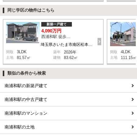
同じ学区の物件はこちら
新築一戸建て
4,090万円
西浦和駅 徒歩14分
埼玉県さいたま市南区松本1丁目
3LDK
4LDK
間取
築年
2026年
間取
土地
81.57㎡
建物
83.62㎡
土地
111.15㎡
類似の条件から検索
南浦和駅の新築戸建て
南浦和駅の中古戸建て
南浦和駅のマンション
南浦和駅の土地