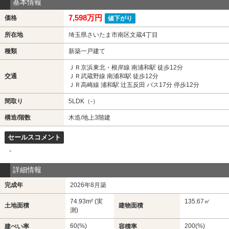
基本情報
7,598万円
価格
値下がり
所在地
埼玉県さいたま市南区文蔵4丁目
種類
新築一戸建て
ＪＲ京浜東北・根岸線 南浦和駅 徒歩12分
交通
ＪＲ武蔵野線 南浦和駅 徒歩12分
ＪＲ高崎線 浦和駅 辻五反田 バス17分 停歩12分
間取り
5LDK（-）
構造/階数
木造/地上3階建
セールスコメント
-
詳細情報
完成年
2026年8月築
74.93m² (実
135.67㎡
土地面積
建物面積
測)
60(%)
200(%)
建ぺい率
容積率