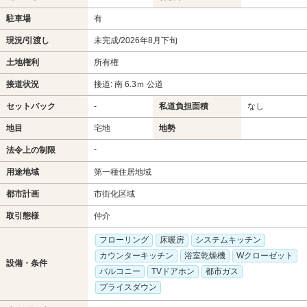
駐車場
有
現況/引渡し
未完成/2026年8月下旬
土地権利
所有権
接道状況
接道: 南 6.3ｍ 公道
セットバック
-
私道負担面積
なし
地目
宅地
地勢
-
法令上の制限
用途地域
第一種住居地域
都市計画
市街化区域
取引態様
仲介
フローリング
床暖房
システムキッチン
カウンターキッチン
浴室乾燥機
Wクローゼット
設備・条件
バルコニー
TVドアホン
都市ガス
プライスダウン