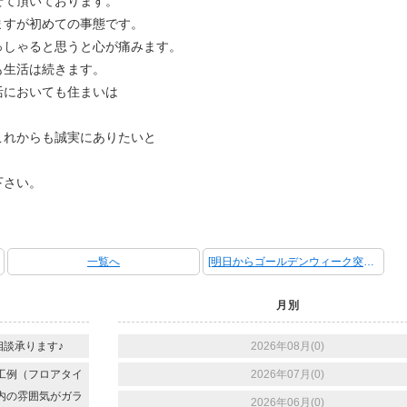
せて頂いております。
ますが初めての事態です。
っしゃると思うと心が痛みます。
も生活は続きます。
活においても住まいは
これからも誠実にありたいと
下さい。
一覧へ
[明日からゴールデンウィーク突入です♪] 次の記事 ＞
月別
談承ります♪
2026年08月(0)
工例（フロアタイ
2026年07月(0)
内の雰囲気がガラ
2026年06月(0)