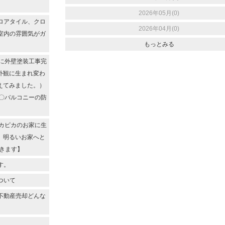
2026年05月(0)
ロアタイル、クロ
2026年04月(0)
室内の雰囲気がガ
もっとみる
に外壁塗装工事完
外観に生まれ変わ
えてみました。）
〇バルコニーの防
ッカピカのお家に生
、明るいお家へと
きます】
す。
ついて
不動産売却どんな