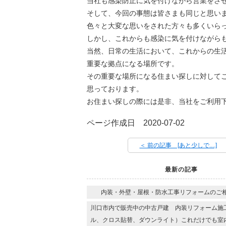
当社も感染防止に気を付けながら営業をさ
そして、今回の事態は皆さまも同じと思い
色々と大変な思いをされた方々も多くいら
しかし、これからも感染に気を付けながら
当然、日常の生活において、これからの生
重要な拠点になる場所です。
その重要な場所になる住まい探しに対して
思っております。
お住まい探しの際には是非、当社をご利用
ページ作成日 2020-07-02
＜ 前の記事 [あと少しで....]
最新の記事
内装・外壁・屋根・防水工事リフォームのご相
川口市内で販売中の中古戸建 内装リフォーム施
ル、クロス貼替、ダウンライト）これだけでも室