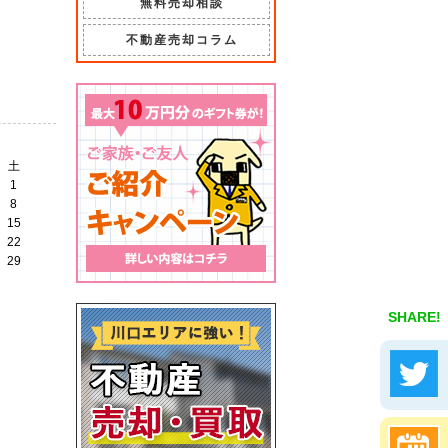
無料売却相談
不動産売却コラム
土
1
8
15
22
29
SHARE!