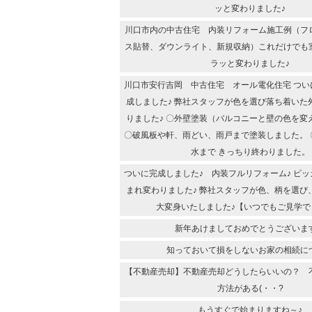
ッと変わりました♪
川口市内の中古住宅 内装リフォーム施工例（フ
ス貼替、ダウンライト、新規収納）これだけでも
ラッと変わりました♪
川口市安行吉岡 中古住宅 オール電化住宅 つい
成しました♪ 弊社スタッフが色を選び落ち着いた
りました♪ 〇外壁塗装（バルコニーと壁の色を変
〇破風板や軒、雨どい、雨戸まで塗装しました。 
水まで きっちり終わりました。
ついに完成しました♪ 内装フルリフォーム♪ ピ
まれ変わりました♪ 弊社スタッフが色、柄を選び
大変身いたしました♪【いつでもご見学で
新年あけましておめでとうございま
知っておいて損をしないお家の相続に
【不動産売却】不動産売却どうしたらいいの？ 
方法がある(・・?
もうすぐで始まりますね～♪