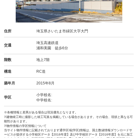
住所
埼玉県さいたま市緑区大字大門
埼玉高速鉄道
交通
浦和美園 徒歩6分
階数
地上7階
構造
RC造
築年月
2015年8月
小学校名:
学区
中学校名:
※各種情報と差異がある場合は現況優先となります。
※建物竣工時に撮影した竣工写真を掲載している場合があります。その場合、現状と異なる可
能性があります。
※物件情報の学区情報について
当サイト物件情報に記載されております通学区域(学区)情報は、国土数値情報ダウンロードサ
ービスが提供する小学校区データ【2016年度】及び中学校区データ【2016年度】を元に加工