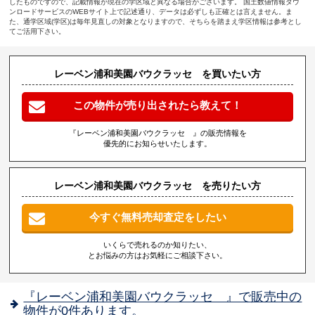
したものですので、記載情報が現在の学区域と異なる場合がございます。 国土数値情報ダウ
ンロードサービスのWEBサイト上で記述通り、データは必ずしも正確とは言えません。ま
た、通学区域(学区)は毎年見直しの対象となりますので、そちらを踏まえ学区情報は参考とし
てご活用下さい。
レーベン浦和美園バウクラッセ を買いたい方
この物件が売り出されたら教えて！
『レーベン浦和美園バウクラッセ 』の販売情報を
優先的にお知らせいたします。
レーベン浦和美園バウクラッセ を売りたい方
今すぐ無料売却査定をしたい
いくらで売れるのか知りたい、
とお悩みの方はお気軽にご相談下さい。
『レーベン浦和美園バウクラッセ 』で販売中の
物件が0件あります。