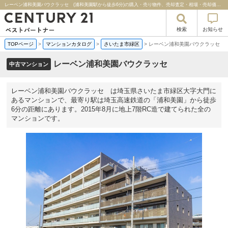
レーベン浦和美園バウクラッセ (浦和美園駅から徒歩6分)の購入・売り物件、売却査定・相場・売却価格マンション情報｜センチュリー２１ベストパートナー
検索
お知らせ
TOPページ
>
マンションカタログ
>
さいたま市緑区
>
レーベン浦和美園バウクラッセ
レーベン浦和美園バウクラッセ
中古マンション
レーベン浦和美園バウクラッセ は埼玉県さいたま市緑区大字大門に
あるマンションで、最寄り駅は埼玉高速鉄道の「浦和美園」から徒歩
6分の距離にあります。2015年8月に地上7階RC造で建てられた全の
マンションです。