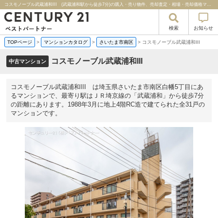
コスモノーブル武蔵浦和III (武蔵浦和駅から徒歩7分)の購入・売り物件、売却査定・相場・売却価格マンション情報｜センチュリー２１ベストパートナー
検索
お知らせ
TOPページ
>
マンションカタログ
>
さいたま市南区
>
コスモノーブル武蔵浦和III
コスモノーブル武蔵浦和III
中古マンション
コスモノーブル武蔵浦和III は埼玉県さいたま市南区白幡5丁目にあ
るマンションで、最寄り駅はＪＲ埼京線の「武蔵浦和」から徒歩7分
の距離にあります。1988年3月に地上4階RC造で建てられた全31戸の
マンションです。