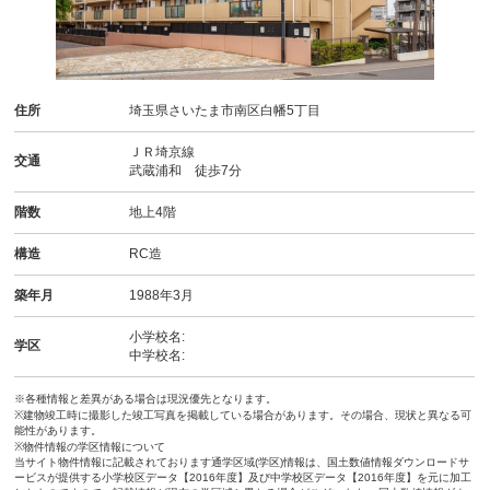
住所
埼玉県さいたま市南区白幡5丁目
ＪＲ埼京線
交通
武蔵浦和 徒歩7分
階数
地上4階
構造
RC造
築年月
1988年3月
小学校名:
学区
中学校名:
※各種情報と差異がある場合は現況優先となります。
※建物竣工時に撮影した竣工写真を掲載している場合があります。その場合、現状と異なる可
能性があります。
※物件情報の学区情報について
当サイト物件情報に記載されております通学区域(学区)情報は、国土数値情報ダウンロードサ
ービスが提供する小学校区データ【2016年度】及び中学校区データ【2016年度】を元に加工