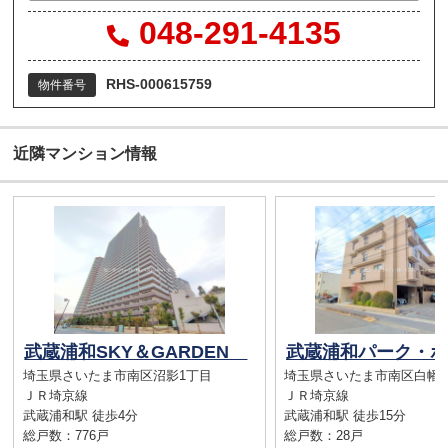
048-291-4135
RHS-000615759
物件番号
近隣マンション情報
武蔵浦和SKY＆GARDEN
埼玉県さいたま市南区沼影1丁目
埼玉県さいたま市南区白幡6
ＪＲ埼京線
ＪＲ埼京線
武蔵浦和駅 徒歩4分
武蔵浦和駅 徒歩15分
総戸数：776戸
総戸数：28戸