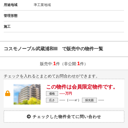
用途地域
準工業地域
管理形態
施工
コスモノーブル武蔵浦和III で販売中の物件一覧
1
1
販売中:
件（非公開:
件）
チェックを入れるとまとめてお問合わせができます。
この物件は会員限定物件です。
-----万円
価格
-----（-----㎡）
-----
広さ
採光面