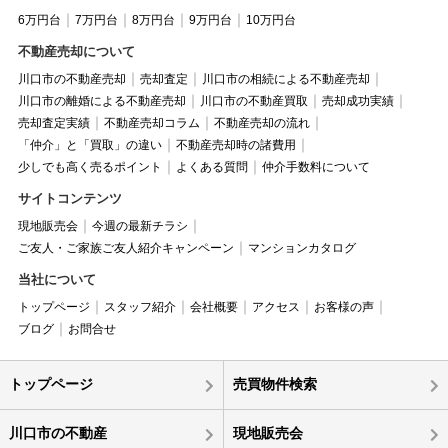
6万円台
7万円台
8万円台
9万円台
10万円台
不動産売却について
川口市の不動産売却
売却査定
川口市の相続による不動産売却
川口市の離婚による不動産売却
川口市の不動産買取
売却成功実績
売却査定実績
不動産売却コラム
不動産売却の流れ
「仲介」と「買取」の違い
不動産売却時の諸費用
少しでも高く売るポイント
よくある質問
仲介手数料について
サイトコンテンツ
現地販売会
今週の最新チラシ
ご友人・ご家族ご友人紹介キャンペーン
マンションカタログ
当社について
トップページ
スタッフ紹介
会社概要
アクセス
お客様の声
ブログ
お問合せ
トップページ
売買物件検索
川口市の不動産
現地販売会