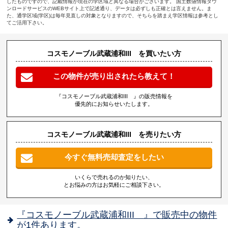
したものですので、記載情報が現在の学区域と異なる場合がございます。 国土数値情報ダウ
ンロードサービスのWEBサイト上で記述通り、データは必ずしも正確とは言えません。ま
た、通学区域(学区)は毎年見直しの対象となりますので、そちらを踏まえ学区情報は参考とし
てご活用下さい。
コスモノーブル武蔵浦和III を買いたい方
この物件が売り出されたら教えて！
『コスモノーブル武蔵浦和III 』の販売情報を
優先的にお知らせいたします。
コスモノーブル武蔵浦和III を売りたい方
今すぐ無料売却査定をしたい
いくらで売れるのか知りたい、
とお悩みの方はお気軽にご相談下さい。
『コスモノーブル武蔵浦和III 』で販売中の物件
が1件あります。