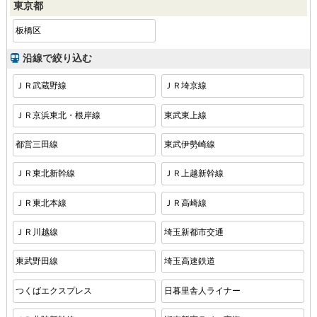
東京都
板橋区
沿線で絞り込む
ＪＲ武蔵野線
ＪＲ埼京線
ＪＲ京浜東北・根岸線
東武東上線
都営三田線
東武伊勢崎線
ＪＲ東北新幹線
ＪＲ上越新幹線
ＪＲ東北本線
ＪＲ高崎線
ＪＲ川越線
埼玉新都市交通
東武野田線
埼玉高速鉄道
つくばエクスプレス
日暮里舎人ライナー