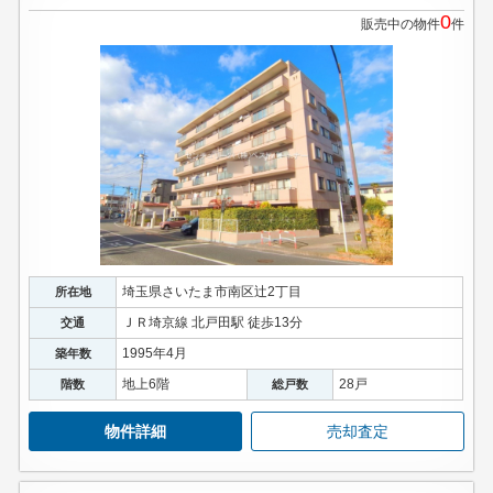
0
販売中の物件
件
埼玉県さいたま市南区辻2丁目
所在地
ＪＲ埼京線 北戸田駅 徒歩13分
交通
1995年4月
築年数
地上6階
28戸
階数
総戸数
物件詳細
売却査定