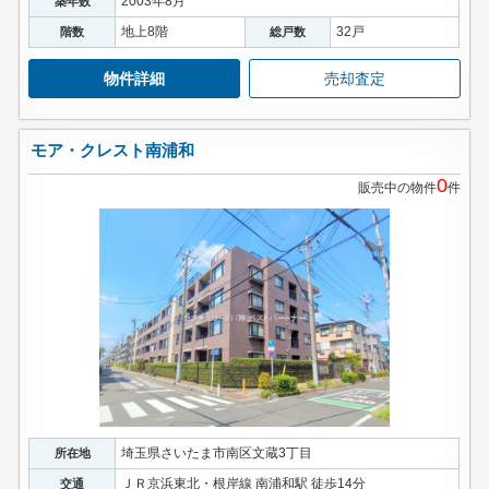
2003年8月
築年数
地上8階
32戸
階数
総戸数
物件詳細
売却査定
モア・クレスト南浦和
0
販売中の物件
件
埼玉県さいたま市南区文蔵3丁目
所在地
ＪＲ京浜東北・根岸線 南浦和駅 徒歩14分
交通