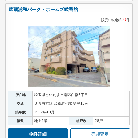
武蔵浦和パーク・ホームズ弐番館
0
販売中の物件
件
埼玉県さいたま市南区白幡6丁目
所在地
ＪＲ埼京線 武蔵浦和駅 徒歩15分
交通
1997年10月
築年数
地上5階
28戸
階数
総戸数
物件詳細
売却査定