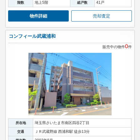
地上5階
41戸
階数
総戸数
物件詳細
売却査定
コンフィール武蔵浦和
0
販売中の物件
件
埼玉県さいたま市南区四谷2丁目
所在地
ＪＲ武蔵野線 西浦和駅 徒歩13分
交通