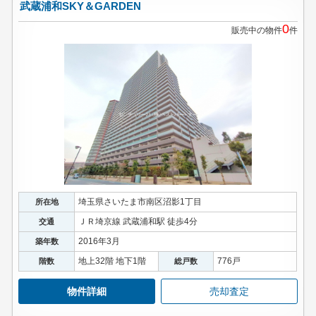
武蔵浦和SKY＆GARDEN
0
販売中の物件
件
埼玉県さいたま市南区沼影1丁目
所在地
ＪＲ埼京線 武蔵浦和駅 徒歩4分
交通
2016年3月
築年数
地上32階 地下1階
776戸
階数
総戸数
物件詳細
売却査定