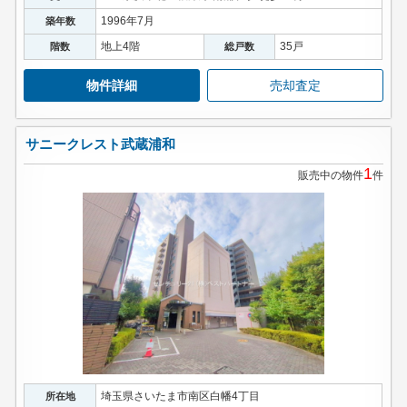
1996年7月
築年数
地上4階
35戸
階数
総戸数
物件詳細
売却査定
サニークレスト武蔵浦和
1
販売中の物件
件
埼玉県さいたま市南区白幡4丁目
所在地