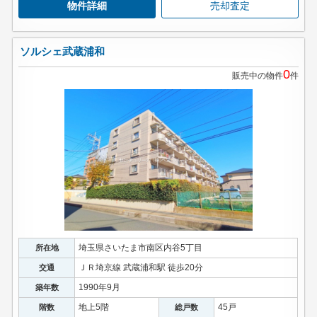
物件詳細
売却査定
ソルシェ武蔵浦和
0
販売中の物件
件
埼玉県さいたま市南区内谷5丁目
所在地
ＪＲ埼京線 武蔵浦和駅 徒歩20分
交通
1990年9月
築年数
地上5階
45戸
階数
総戸数