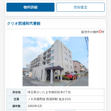
物件詳細
売却査定
クリオ西浦和弐番館
0
販売中の物件
件
埼玉県さいたま市南区松本2丁目
所在地
ＪＲ武蔵野線 西浦和駅 徒歩15分
交通
1993年3月
築年数