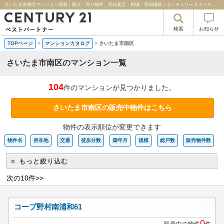
さいたま市南区マンション情報｜購入・売り物件、売却査定・相場・売却価格｜センチュリー２１ベストパートナー
検索
お知らせ
TOPページ
>
マンションカタログ
>
さいたま市南区
さいたま市南区のマンション一覧
104
件のマンションが見つかりました。
さいたま市南区の販売中物件はこちら
物件の表示順位が変更できます
物件名
所在地
交通
徒歩分数
築年月
規模
総戸数
販売物件数
＝ もっと絞り込む
次の10件>>
コープ野村南浦和61
0