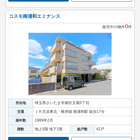
コスモ南浦和エミナンス
0
販売中の物件
件
埼玉県さいたま市南区文蔵5丁目
所在地
ＪＲ京浜東北・根岸線 南浦和駅 徒歩17分
交通
1989年2月
築年数
地上5階 地下1階
42戸
階数
総戸数