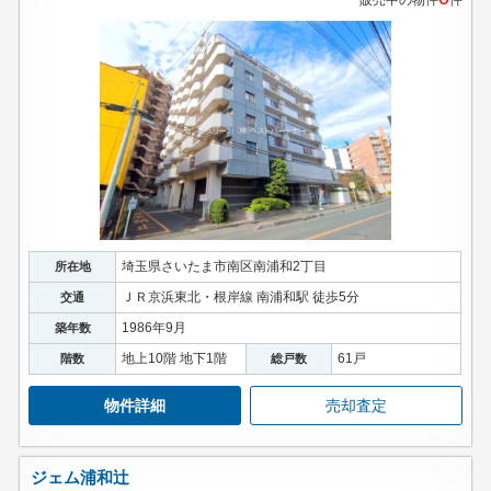
販売中の物件
件
埼玉県さいたま市南区南浦和2丁目
所在地
ＪＲ京浜東北・根岸線 南浦和駅 徒歩5分
交通
1986年9月
築年数
地上10階 地下1階
61戸
階数
総戸数
物件詳細
売却査定
ジェム浦和辻