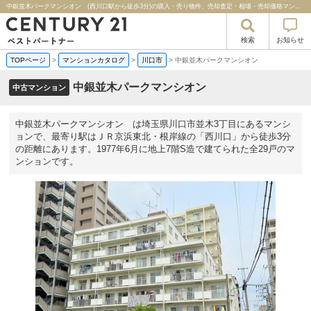
中銀並木パークマンシオン (西川口駅から徒歩3分)の購入・売り物件、売却査定・相場・売却価格マンション情報｜センチュリー２１ベストパートナー
検索
お知らせ
TOPページ
>
マンションカタログ
>
川口市
>
中銀並木パークマンシオン
中銀並木パークマンシオン
中古マンション
中銀並木パークマンシオン は埼玉県川口市並木3丁目にあるマンシ
ョンで、最寄り駅はＪＲ京浜東北・根岸線の「西川口」から徒歩3分
の距離にあります。1977年6月に地上7階S造で建てられた全29戸のマ
ンションです。