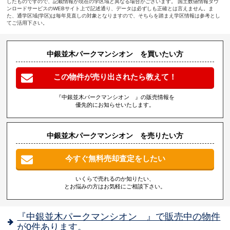
したものですので、記載情報が現在の学区域と異なる場合がございます。 国土数値情報ダウ
ンロードサービスのWEBサイト上で記述通り、データは必ずしも正確とは言えません。ま
た、通学区域(学区)は毎年見直しの対象となりますので、そちらを踏まえ学区情報は参考とし
てご活用下さい。
中銀並木パークマンシオン を買いたい方
この物件が売り出されたら教えて！
『中銀並木パークマンシオン 』の販売情報を
優先的にお知らせいたします。
中銀並木パークマンシオン を売りたい方
今すぐ無料売却査定をしたい
いくらで売れるのか知りたい、
とお悩みの方はお気軽にご相談下さい。
『中銀並木パークマンシオン 』で販売中の物件
が0件あります。