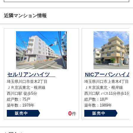
近隣マンション情報
セルリアンハイツ
埼玉県川口市並木2丁目
埼玉県川口市上青木4丁目
ＪＲ京浜東北・根岸線
ＪＲ京浜東北・根岸線
西川口駅 徒歩5分
西川口駅 バス11分停歩1分
総戸数：75戸
総戸数：18戸
築年数：1978年
築年数：1989年
0
販売中
件
販売中