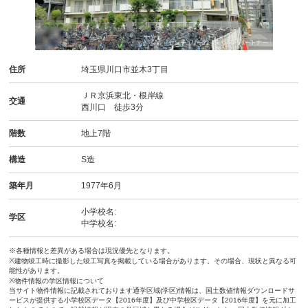
住所
埼玉県川口市並木3丁目
ＪＲ京浜東北・根岸線
交通
西川口 徒歩3分
階数
地上7階
構造
S造
築年月
1977年6月
小学校名:
学区
中学校名:
※各種情報と差異がある場合は現況優先となります。
※建物竣工時に撮影した竣工写真を掲載している場合があります。その場合、現状と異なる可
能性があります。
※物件情報の学区情報について
当サイト物件情報に記載されております通学区域(学区)情報は、国土数値情報ダウンロードサ
ービスが提供する小学校区データ【2016年度】及び中学校区データ【2016年度】を元に加工