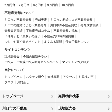
6万円台
7万円台
8万円台
9万円台
10万円台
不動産売却について
川口市の不動産売却
売却査定
川口市の相続による不動産売却
川口市の離婚による不動産売却
川口市の不動産買取
売却成功実績
売却査定実績
不動産売却コラム
不動産売却の流れ
「仲介」と「買取」の違い
不動産売却時の諸費用
少しでも高く売るポイント
よくある質問
仲介手数料について
サイトコンテンツ
現地販売会
今週の最新チラシ
ご友人・ご家族ご友人紹介キャンペーン
マンションカタログ
当社について
トップページ
スタッフ紹介
会社概要
アクセス
お客様の声
ブログ
お問合せ
トップページ
売買物件検索
川口市の不動産
現地販売会