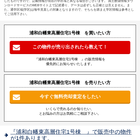
したものですので、記載情報が現在の学区域と異なる場合がございます。 国土数値情報ダウ
ンロードサービスのWEBサイト上で記述通り、データは必ずしも正確とは言えません。ま
た、通学区域(学区)は毎年見直しの対象となりますので、そちらを踏まえ学区情報は参考とし
てご活用下さい。
浦和白幡東高層住宅1号棟 を買いたい方
この物件が売り出されたら教えて！
『浦和白幡東高層住宅1号棟 』の販売情報を
優先的にお知らせいたします。
浦和白幡東高層住宅1号棟 を売りたい方
今すぐ無料売却査定をしたい
いくらで売れるのか知りたい、
とお悩みの方はお気軽にご相談下さい。
『浦和白幡東高層住宅1号棟 』で販売中の物件
が1件あります。