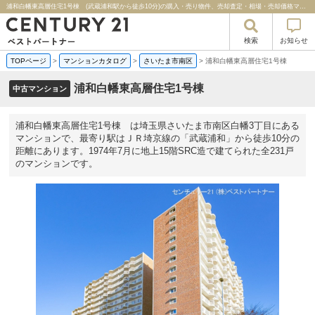
浦和白幡東高層住宅1号棟 (武蔵浦和駅から徒歩10分)の購入・売り物件、売却査定・相場・売却価格マンション情報｜センチュリー２１ベストパートナー
検索
お知らせ
TOPページ
>
マンションカタログ
>
さいたま市南区
>
浦和白幡東高層住宅1号棟
浦和白幡東高層住宅1号棟
中古マンション
浦和白幡東高層住宅1号棟 は埼玉県さいたま市南区白幡3丁目にある
マンションで、最寄り駅はＪＲ埼京線の「武蔵浦和」から徒歩10分の
距離にあります。1974年7月に地上15階SRC造で建てられた全231戸
のマンションです。