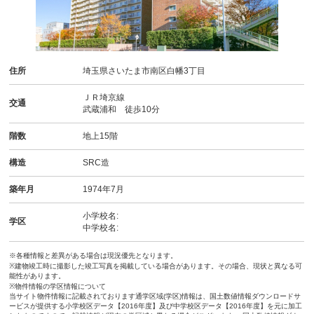
住所
埼玉県さいたま市南区白幡3丁目
ＪＲ埼京線
交通
武蔵浦和 徒歩10分
階数
地上15階
構造
SRC造
築年月
1974年7月
小学校名:
学区
中学校名:
※各種情報と差異がある場合は現況優先となります。
※建物竣工時に撮影した竣工写真を掲載している場合があります。その場合、現状と異なる可
能性があります。
※物件情報の学区情報について
当サイト物件情報に記載されております通学区域(学区)情報は、国土数値情報ダウンロードサ
ービスが提供する小学校区データ【2016年度】及び中学校区データ【2016年度】を元に加工