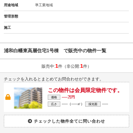
用途地域
準工業地域
管理形態
施工
浦和白幡東高層住宅1号棟 で販売中の物件一覧
1
1
販売中:
件（非公開:
件）
チェックを入れるとまとめてお問合わせができます。
この物件は会員限定物件です。
-----万円
価格
-----（-----㎡）
-----
広さ
採光面