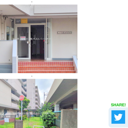
-
-
SHARE!