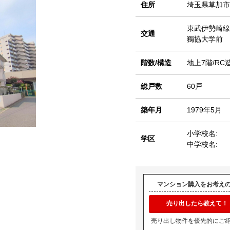
住所
埼玉県草加市
東武伊勢崎線
交通
獨協大学前 
階数/構造
地上7階/RC
総戸数
60戸
築年月
1979年5月
小学校名:
学区
中学校名:
マンション購入をお考え
売り出したら教えて！
売り出し物件を優先的にご