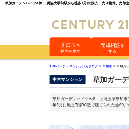
草加ガーデンハイツA棟 (獨協大学前駅から徒歩3分)の購入・売り物件、売
川口市
売却相談
の
を
物件を探す
する
>
>
TOPページ
>
マンションカタログ
草加市
草加ガ
草加ガーデ
中古マンション
草加ガーデンハイツA棟 は埼玉県草加市
年5月に地上7階RC造で建てられた全60