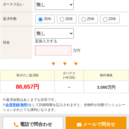
ボーナス払い
返済年数
35年
30年
25年
20年
直接入力する
頭金
万円
ボーナス
毎月のご返済額
物件価格
(×年2回)
86,657円
－
3,080万円
※返済金額はあくまでも目安です。
※
会員登録(無料)
をして詳細情報を記入されますと、全物件が自動でシミュレー
ションされとても便利になります。
電話で問合わせ
メールで問合せ