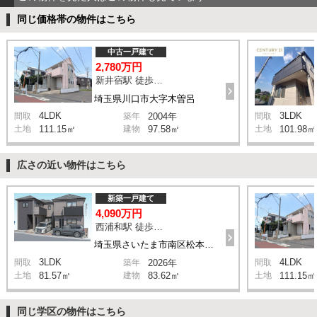
同じ価格帯の物件はこちら
中古一戸建て
2,780万円
新井宿駅 徒歩29分
埼玉県川口市大字木曽呂
4LDK
3LDK
間取
築年
2004年
間取
土地
111.15㎡
建物
97.58㎡
土地
101.98㎡
広さの近い物件はこちら
新築一戸建て
4,090万円
西浦和駅 徒歩14分
埼玉県さいたま市南区松本1丁目
3LDK
4LDK
間取
築年
2026年
間取
土地
81.57㎡
建物
83.62㎡
土地
111.15㎡
同じ学区の物件はこちら