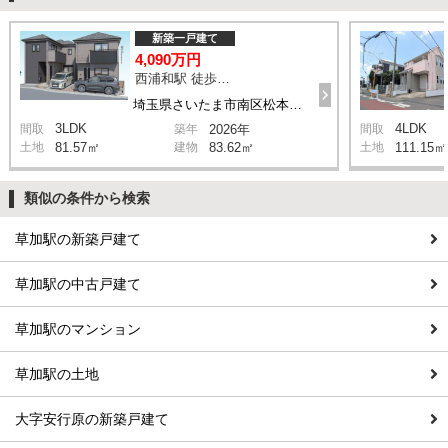
新築一戸建て
4,090万円
西浦和駅 徒歩14分
埼玉県さいたま市南区松本1丁目
3LDK
4LDK
間取
築年
2026年
間取
土地
81.57㎡
建物
83.62㎡
土地
111.15㎡
類似の条件から検索
草加駅の新築戸建て
草加駅の中古戸建て
草加駅のマンション
草加駅の土地
大字安行原の新築戸建て