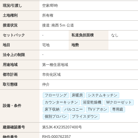
現況/引渡し
空家/即時
土地権利
所有権
接道状況
接道: 南西 5ｍ 公道
セットバック
-
私道負担面積
なし
地目
宅地
地勢
-
法令上の制限
用途地域
第一種住居地域
都市計画
市街化区域
取引態様
仲介
フローリング
床暖房
システムキッチン
カウンターキッチン
浴室乾燥機
Wクローゼット
設備・条件
床下収納
バルコニー
TVドアホン
専用庭
個別プロパン
プライスダウン
建築確認番号
第SJK-KX235207400号
RHS-000762357
物件番号