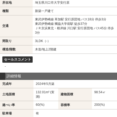
所在地
埼玉県川口市大字安行原
種類
新築一戸建て
東武伊勢崎線 草加駅 安行原団地 バス18分 停歩3分
東武伊勢崎線 獨協大学前駅 徒歩37分
交通
ＪＲ京浜東北・根岸線 川口駅 安行原団地 バス45分 停歩
3分
間取り
3LDK（-）
構造/階数
木造/地上2階建
セールスコメント
-
詳細情報
完成年
2024年5月築
132.01m² (実
98.54㎡
土地面積
建物面積
測)
60(%)
200(%)
建ぺい率
容積率
駐車場
有