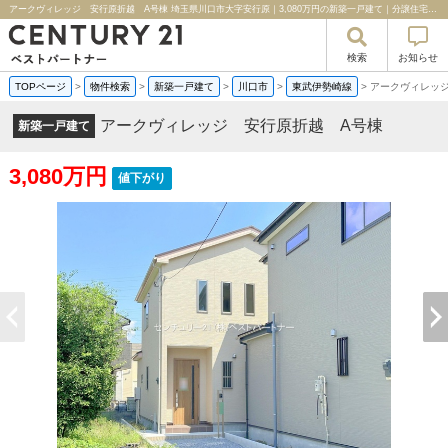
アークヴィレッジ 安行原折越 A号棟 埼玉県川口市大字安行原｜3,080万円の新築一戸建て｜分譲住宅や新築物件｜センチュリー２１ベストパートナー
検索
お知らせ
TOPページ
>
物件検索
>
新築一戸建て
>
川口市
>
東武伊勢崎線
>
アークヴィレッ
アークヴィレッジ 安行原折越 A号棟
新築一戸建て
3,080万円
値下がり