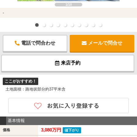
1/10
-
電話で問合わせ
メールで問合せ
来店予約
ここがおすすめ！
土地面積：路地状部分約37平米含
基本情報
3,080万円
価格
値下がり