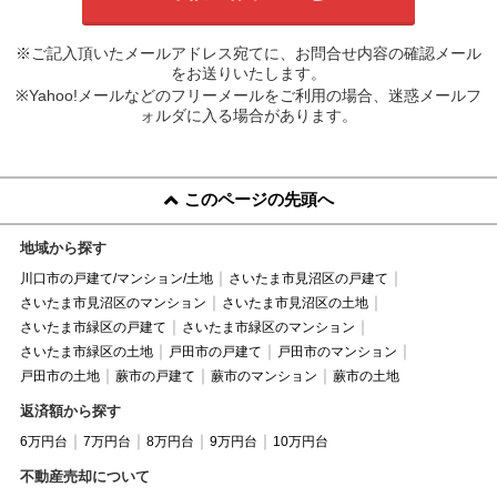
※ご記入頂いたメールアドレス宛てに、お問合せ内容の確認メール
をお送りいたします。
※Yahoo!メールなどのフリーメールをご利用の場合、迷惑メールフ
ォルダに入る場合があります。
このページの先頭へ
地域から探す
川口市の戸建て/マンション/土地
さいたま市見沼区の戸建て
さいたま市見沼区のマンション
さいたま市見沼区の土地
さいたま市緑区の戸建て
さいたま市緑区のマンション
さいたま市緑区の土地
戸田市の戸建て
戸田市のマンション
戸田市の土地
蕨市の戸建て
蕨市のマンション
蕨市の土地
返済額から探す
6万円台
7万円台
8万円台
9万円台
10万円台
不動産売却について