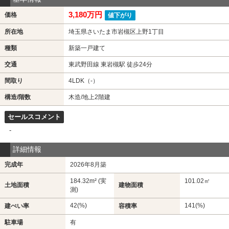
3,180万円
価格
値下がり
所在地
埼玉県さいたま市岩槻区上野1丁目
種類
新築一戸建て
交通
東武野田線 東岩槻駅 徒歩24分
間取り
4LDK（-）
構造/階数
木造/地上2階建
セールスコメント
-
詳細情報
完成年
2026年8月築
184.32m² (実
101.02㎡
土地面積
建物面積
測)
42(%)
141(%)
建ぺい率
容積率
駐車場
有