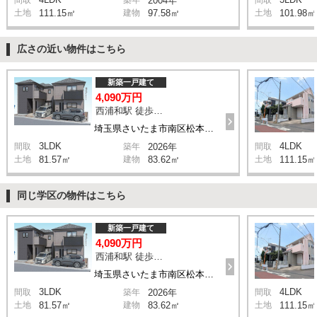
間取
築年
2004年
間取
土地
111.15㎡
建物
97.58㎡
土地
101.98㎡
広さの近い物件はこちら
新築一戸建て
4,090万円
西浦和駅 徒歩14分
埼玉県さいたま市南区松本1丁目
3LDK
4LDK
間取
築年
2026年
間取
土地
81.57㎡
建物
83.62㎡
土地
111.15㎡
同じ学区の物件はこちら
新築一戸建て
4,090万円
西浦和駅 徒歩14分
埼玉県さいたま市南区松本1丁目
3LDK
4LDK
間取
築年
2026年
間取
土地
81.57㎡
建物
83.62㎡
土地
111.15㎡