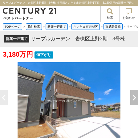
リーブルガーデン 岩槻区上野3期 3号棟 埼玉県さいたま市岩槻区上野1丁目｜3,180万円の新築一戸建て｜分譲住宅や新築物件｜センチュリー２１ベストパートナー
検索
お知らせ
TOPページ
>
物件検索
>
新築一戸建て
>
さいたま市岩槻区
>
東武野田線
>
リーブ
リーブルガーデン 岩槻区上野3期 3号棟
新築一戸建て
3,180万円
値下がり