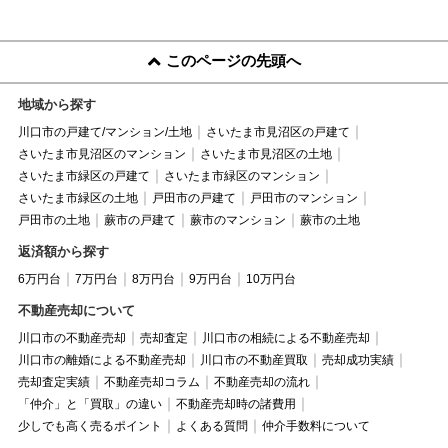
このページの先頭へ
地域から探す
川口市の戸建て/マンション/土地
さいたま市見沼区の戸建て
さいたま市見沼区のマンション
さいたま市見沼区の土地
さいたま市緑区の戸建て
さいたま市緑区のマンション
さいたま市緑区の土地
戸田市の戸建て
戸田市のマンション
戸田市の土地
蕨市の戸建て
蕨市のマンション
蕨市の土地
返済額から探す
6万円台
7万円台
8万円台
9万円台
10万円台
不動産売却について
川口市の不動産売却
売却査定
川口市の相続による不動産売却
川口市の離婚による不動産売却
川口市の不動産買取
売却成功実績
売却査定実績
不動産売却コラム
不動産売却の流れ
「仲介」と「買取」の違い
不動産売却時の諸費用
少しでも高く売るポイント
よくある質問
仲介手数料について