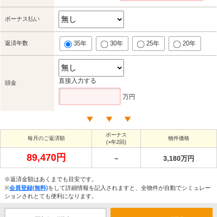
ボーナス払い
返済年数
35年
30年
25年
20年
直接入力する
頭金
万円
ボーナス
毎月のご返済額
物件価格
(×年2回)
89,470円
－
3,180万円
※返済金額はあくまでも目安です。
※
会員登録(無料)
をして詳細情報を記入されますと、全物件が自動でシミュレー
ションされとても便利になります。