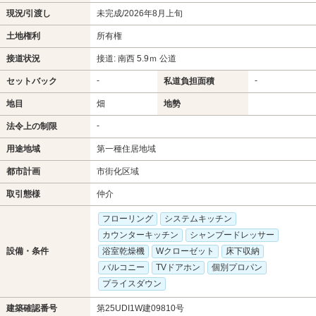
現況/引渡し
未完成/2026年8月上旬
土地権利
所有権
接道状況
接道: 南西 5.9ｍ 公道
-
-
セットバック
私道負担面積
地目
畑
地勢
-
法令上の制限
用途地域
第一種住居地域
都市計画
市街化区域
取引態様
仲介
フローリング
システムキッチン
カウンターキッチン
シャンプードレッサー
設備・条件
浴室乾燥機
Wクローゼット
床下収納
バルコニー
TVドアホン
個別プロパン
プライスダウン
建築確認番号
第25UDI1W建09810号