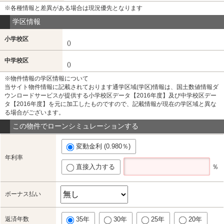
※各種情報と差異がある場合は現況優先となります
学区情報
小学校区
()
中学校区
()
※物件情報の学区情報について
当サイト物件情報に記載されております通学区域(学区)情報は、国土数値情報ダ
ウンロードサービスが提供する小学校区データ【2016年度】及び中学校区デー
タ【2016年度】を元に加工したものですので、記載情報が現在の学区域と異な
る場合がございます。
この物件でローンシミュレーションする
変動金利 (0.980％)
年利率
直接入力する
％
ボーナス払い
返済年数
35年
30年
25年
20年