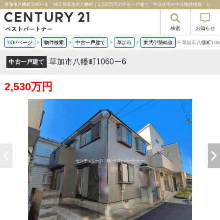
草加市八幡町1060ー6 埼玉県草加市八幡町｜2,530万円の中古一戸建て｜中古住宅や中古物件情報｜センチュリー２１ベストパートナー
検索
お知らせ
TOPページ
>
物件検索
>
中古一戸建て
>
草加市
>
東武伊勢崎線
>
草加市八幡町10
草加市八幡町1060ー6
中古一戸建て
2,530万円