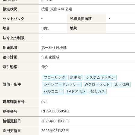
接道状況
接道: 東南 4ｍ 公道
-
-
セットバック
私道負担面積
地目
宅地
地勢
-
法令上の制限
用途地域
第一種住居地域
都市計画
市街化区域
取引態様
仲介
フローリング
給湯器
システムキッチン
設備・条件
シャンプードレッサー
Wクローゼット
床下収納
バルコニー
TVドアホン
都市ガス
null
建築確認番号
RHS-000868561
物件番号
情報更新日
2026年08月08日
次回更新日
2026年08月22日