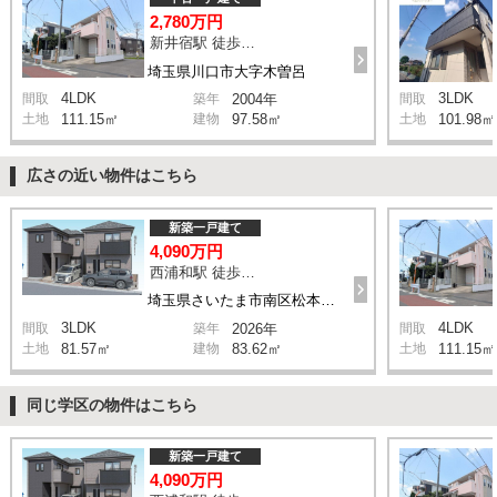
2,780万円
新井宿駅 徒歩29分
埼玉県川口市大字木曽呂
4LDK
3LDK
間取
築年
2004年
間取
土地
111.15㎡
建物
97.58㎡
土地
101.98㎡
広さの近い物件はこちら
新築一戸建て
4,090万円
西浦和駅 徒歩14分
埼玉県さいたま市南区松本1丁目
3LDK
4LDK
間取
築年
2026年
間取
土地
81.57㎡
建物
83.62㎡
土地
111.15㎡
同じ学区の物件はこちら
新築一戸建て
4,090万円