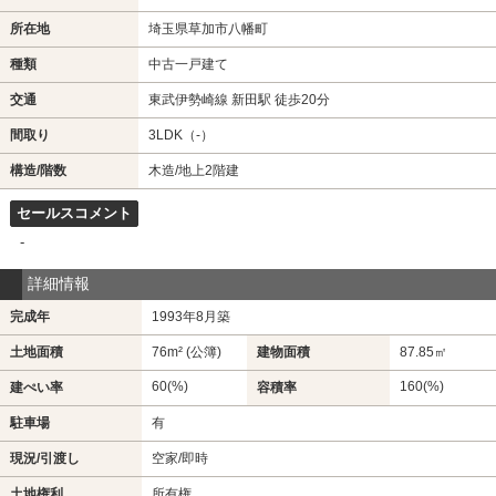
所在地
埼玉県草加市八幡町
種類
中古一戸建て
交通
東武伊勢崎線 新田駅 徒歩20分
間取り
3LDK（-）
構造/階数
木造/地上2階建
セールスコメント
-
詳細情報
完成年
1993年8月築
土地面積
76m² (公簿)
建物面積
87.85㎡
60(%)
160(%)
建ぺい率
容積率
駐車場
有
現況/引渡し
空家/即時
土地権利
所有権