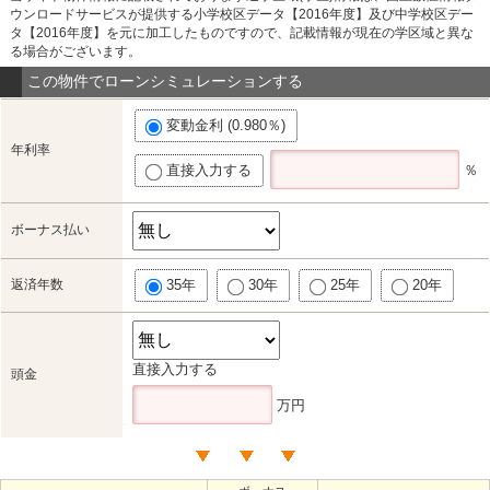
ウンロードサービスが提供する小学校区データ【2016年度】及び中学校区デー
タ【2016年度】を元に加工したものですので、記載情報が現在の学区域と異な
る場合がございます。
この物件でローンシミュレーションする
変動金利 (0.980％)
年利率
直接入力する
％
ボーナス払い
返済年数
35年
30年
25年
20年
直接入力する
頭金
万円