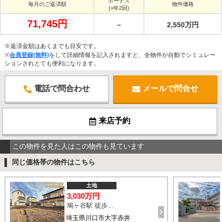
ボーナス
毎月のご返済額
物件価格
(×年2回)
71,745円
－
2,550万円
※返済金額はあくまでも目安です。
※
会員登録(無料)
をして詳細情報を記入されますと、全物件が自動でシミュレー
ションされとても便利になります。
電話で問合わせ
メールで問合せ
来店予約
この物件を見た人はこの物件も見ています
同じ価格帯の物件はこちら
土地
3,030万円
鳩ヶ谷駅 徒歩22分
埼玉県川口市大字赤井