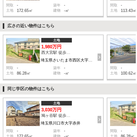
-
-
-
間取
築年
間取
土地
172.65㎡
建物
-㎡
土地
113.43㎡
広さの近い物件はこちら
土地
1,980万円
西大宮駅 徒歩8分
埼玉県さいたま市西区大字指扇
-
-
-
間取
築年
間取
土地
86.28㎡
建物
-㎡
土地
100.62㎡
同じ学区の物件はこちら
土地
3,030万円
鳩ヶ谷駅 徒歩22分
埼玉県川口市大字赤井
-
-
-
間取
築年
間取
土地
172.65㎡
建物
-㎡
土地
86.28㎡