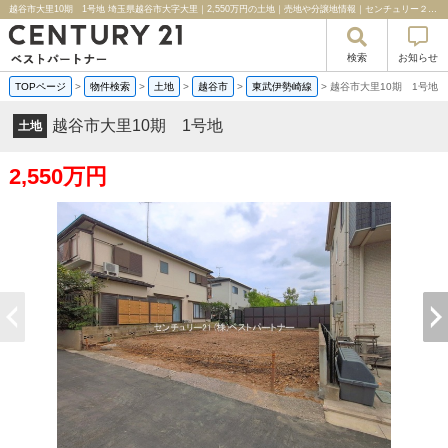
越谷市大里10期 1号地 埼玉県越谷市大字大里｜2,550万円の土地｜売地や分譲地情報｜センチュリー２１ベストパートナー
検索
お知らせ
TOPページ
>
物件検索
>
土地
>
越谷市
>
東武伊勢崎線
>
越谷市大里10期 1号地
越谷市大里10期 1号地
土地
2,550万円