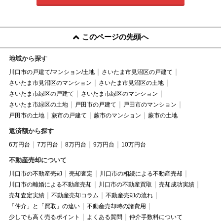
このページの先頭へ
地域から探す
川口市の戸建て/マンション/土地
さいたま市見沼区の戸建て
さいたま市見沼区のマンション
さいたま市見沼区の土地
さいたま市緑区の戸建て
さいたま市緑区のマンション
さいたま市緑区の土地
戸田市の戸建て
戸田市のマンション
戸田市の土地
蕨市の戸建て
蕨市のマンション
蕨市の土地
返済額から探す
6万円台
7万円台
8万円台
9万円台
10万円台
不動産売却について
川口市の不動産売却
売却査定
川口市の相続による不動産売却
川口市の離婚による不動産売却
川口市の不動産買取
売却成功実績
売却査定実績
不動産売却コラム
不動産売却の流れ
「仲介」と「買取」の違い
不動産売却時の諸費用
少しでも高く売るポイント
よくある質問
仲介手数料について