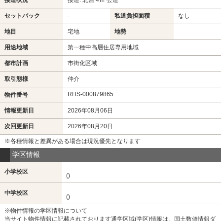
接道状況
接道: 北西 4ｍ 公道
セットバック
-
私道負担面積
なし
地目
宅地
地勢
用途地域
第一種中高層住居専用地域
都市計画
市街化区域
取引態様
仲介
RHS-000879865
物件番号
情報更新日
2026年08月06日
次回更新日
2026年08月20日
※各種情報と差異がある場合は現況優先となります
学区情報
小学校区
()
中学校区
()
※物件情報の学区情報について
当サイト物件情報に記載されております通学区域(学区)情報は、国土数値情報ダ