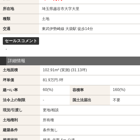
所在地
埼玉県越谷市大字大里
種類
土地
交通
東武伊勢崎線 大袋駅 徒歩14分
セールスコメント
-
詳細情報
土地面積
102.91m² (実測) (31.13坪)
坪単価
81.9万円 /坪
60(%)
160(%)
建ぺい率
容積率
法令上の制限
-
国土法届出
不要
現況/引渡し
更地/相談
土地権利
所有権
建築条件
条件無し