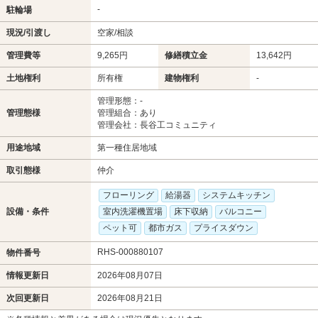
-
駐輪場
現況/引渡し
空家/相談
管理費等
9,265円
修繕積立金
13,642円
土地権利
所有権
建物権利
-
管理形態：-
管理態様
管理組合：あり
管理会社：長谷工コミュニティ
用途地域
第一種住居地域
取引態様
仲介
フローリング
給湯器
システムキッチン
設備・条件
室内洗濯機置場
床下収納
バルコニー
ペット可
都市ガス
プライスダウン
RHS-000880107
物件番号
情報更新日
2026年08月07日
次回更新日
2026年08月21日