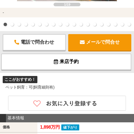
1/19
-
電話で問合わせ
メールで問合せ
来店予約
ここがおすすめ！
ペット飼育：可(飼育細則有)
基本情報
1,898万円
価格
値下がり