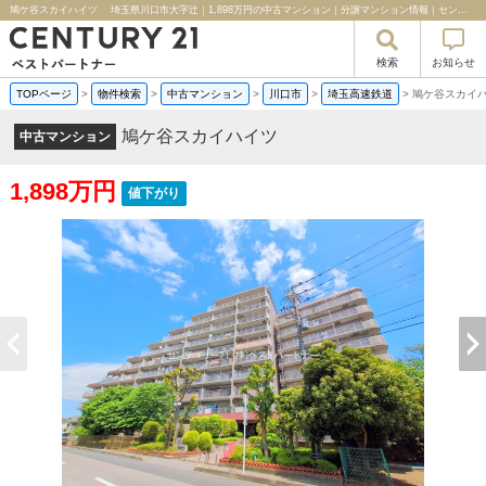
鳩ケ谷スカイハイツ 埼玉県川口市大字辻｜1,898万円の中古マンション｜分譲マンション情報｜センチュリー２１ベストパートナー
検索
お知らせ
TOPページ
>
物件検索
>
中古マンション
>
川口市
>
埼玉高速鉄道
>
鳩ケ谷スカイ
鳩ケ谷スカイハイツ
中古マンション
1,898万円
値下がり