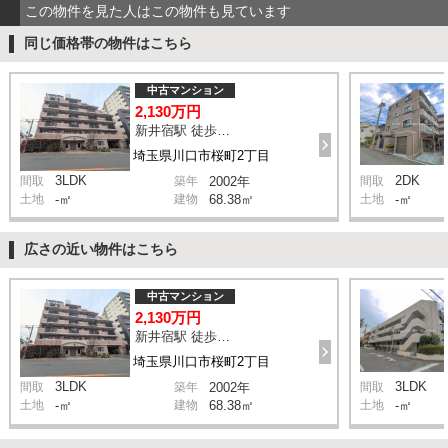
この物件を見た人はこの物件も見ています
同じ価格帯の物件はこちら
中古マンション
2,130万円
新井宿駅 徒歩10分
埼玉県川口市桜町2丁目
3LDK
2DK
間取
築年
2002年
間取
土地
-㎡
建物
68.38㎡
土地
-㎡
広さの近い物件はこちら
中古マンション
2,130万円
新井宿駅 徒歩10分
埼玉県川口市桜町2丁目
3LDK
3LDK
間取
築年
2002年
間取
土地
-㎡
建物
68.38㎡
土地
-㎡