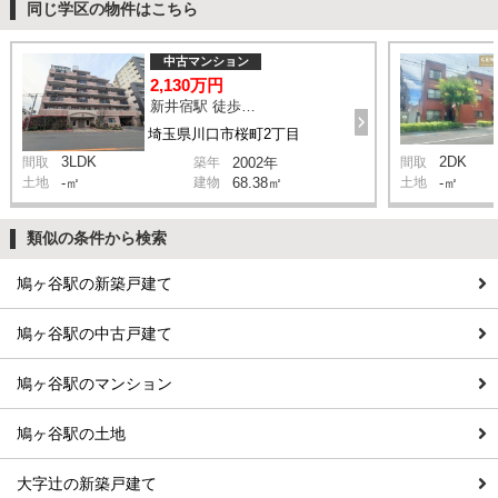
同じ学区の物件はこちら
中古マンション
2,130万円
新井宿駅 徒歩10分
埼玉県川口市桜町2丁目
3LDK
2DK
間取
築年
2002年
間取
土地
-㎡
建物
68.38㎡
土地
-㎡
類似の条件から検索
鳩ヶ谷駅の新築戸建て
鳩ヶ谷駅の中古戸建て
鳩ヶ谷駅のマンション
鳩ヶ谷駅の土地
大字辻の新築戸建て