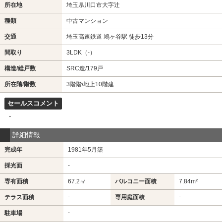
所在地
埼玉県川口市大字辻
種類
中古マンション
交通
埼玉高速鉄道 鳩ヶ谷駅 徒歩13分
間取り
3LDK（-）
構造/総戸数
SRC造/179戸
所在階/階数
3階階/地上10階建
セールスコメント
-
詳細情報
完成年
1981年5月築
-
採光面
専有面積
67.2㎡
バルコニー面積
7.84m²
-
-
テラス面積
専用庭面積
-
駐車場