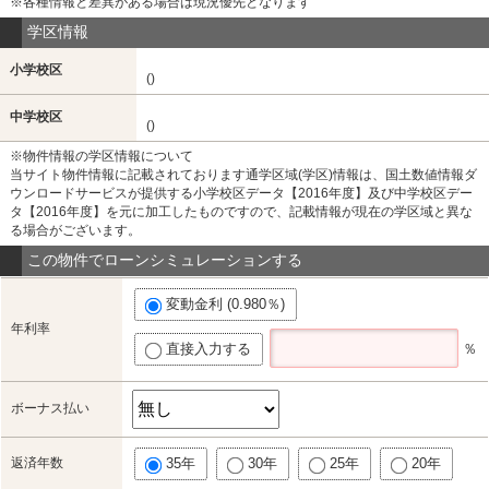
※各種情報と差異がある場合は現況優先となります
学区情報
小学校区
()
中学校区
()
※物件情報の学区情報について
当サイト物件情報に記載されております通学区域(学区)情報は、国土数値情報ダ
ウンロードサービスが提供する小学校区データ【2016年度】及び中学校区デー
タ【2016年度】を元に加工したものですので、記載情報が現在の学区域と異な
る場合がございます。
この物件でローンシミュレーションする
変動金利 (0.980％)
年利率
直接入力する
％
ボーナス払い
返済年数
35年
30年
25年
20年