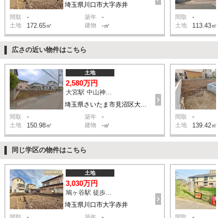
埼玉県川口市大字赤井
-
-
-
間取
築年
間取
土地
172.65㎡
建物
-㎡
土地
113.43㎡
広さの近い物件はこちら
土地
2,580万円
大宮駅 中山神社 バス23分 停歩3分
埼玉県さいたま市見沼区大字中川
-
-
-
間取
築年
間取
土地
150.98㎡
建物
-㎡
土地
139.42㎡
同じ学区の物件はこちら
土地
3,030万円
鳩ヶ谷駅 徒歩22分
埼玉県川口市大字赤井
-
-
-
間取
築年
間取