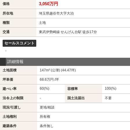
3,050万円
価格
所在地
埼玉県越谷市大字大泊
種類
土地
交通
東武伊勢崎線 せんげん台駅 徒歩17分
セールスコメント
-
詳細情報
土地面積
147m² (公簿) (44.47坪)
坪単価
68.6万円 /坪
60(%)
100(%)
建ぺい率
容積率
法令上の制限
-
国土法届出
不要
現況/引渡し
更地/相談
土地権利
所有権
建築条件
条件無し