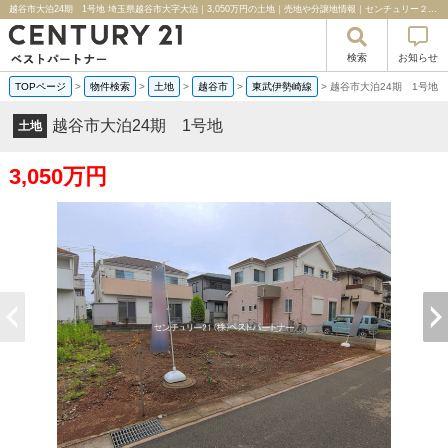
越谷市大泊24期 1号地 埼玉県越谷市大字大泊｜3,050万円の土地｜売地や分譲地情報｜センチュリー２１ベストパートナー
検索
お知らせ
TOPページ
>
物件検索
>
土地
>
越谷市
>
東武伊勢崎線
>
越谷市大泊24期 1号地
越谷市大泊24期 1号地
土地
3,050万円