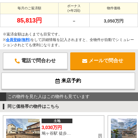
ボーナス
毎月のご返済額
物件価格
(×年2回)
85,813円
－
3,050万円
※返済金額はあくまでも目安です。
※
会員登録(無料)
をして詳細情報を記入されますと、全物件が自動でシミュレー
ションされとても便利になります。
電話で問合わせ
メールで問合せ
来店予約
この物件を見た人はこの物件も見ています
同じ価格帯の物件はこちら
土地
3,030万円
鳩ヶ谷駅 徒歩22分