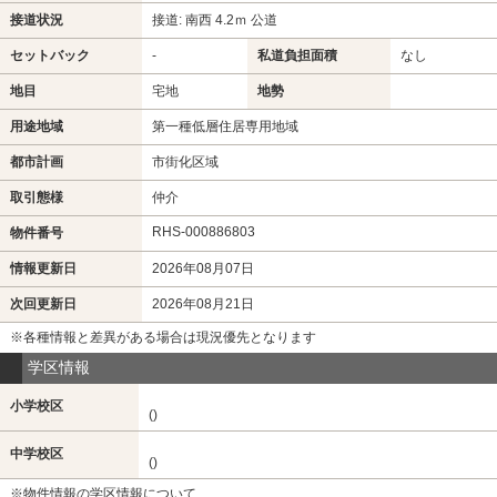
接道状況
接道: 南西 4.2ｍ 公道
セットバック
-
私道負担面積
なし
地目
宅地
地勢
用途地域
第一種低層住居専用地域
都市計画
市街化区域
取引態様
仲介
RHS-000886803
物件番号
情報更新日
2026年08月07日
次回更新日
2026年08月21日
※各種情報と差異がある場合は現況優先となります
学区情報
小学校区
()
中学校区
()
※物件情報の学区情報について