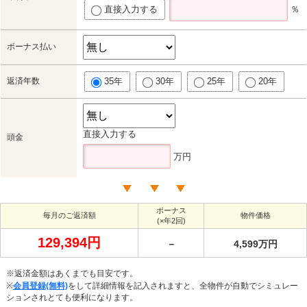
直接入力する
％
ボーナス払い
返済年数
35年
30年
25年
20年
直接入力する
頭金
万円
ボーナス
毎月のご返済額
物件価格
(×年2回)
129,394円
－
4,599万円
※返済金額はあくまでも目安です。
※
会員登録(無料)
をして詳細情報を記入されますと、全物件が自動でシミュレー
ションされとても便利になります。