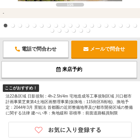
1/25
-
電話で問合わせ
メールで問合せ
来店予約
ここがおすすめ！
法22条区域 日影規制：4h-2.5h/4m 宅地造成等工事規制区域 川口都市
計画事業芝東第4土地区画整理事業(仮換地：115街区8画地)、換地予
定：2044年3月 景観法 首都圏の近郊整備地帯及び都市開発区域の整備
に関する法律 建ぺい率：角地緩和 容積率：前面道路幅員制限