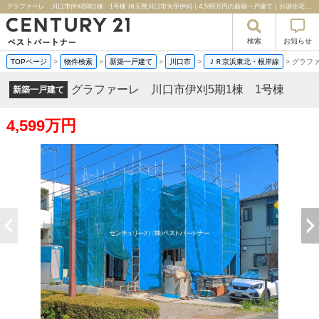
グラファーレ 川口市伊刈5期1棟 1号棟 埼玉県川口市大字伊刈｜4,599万円の新築一戸建て｜分譲住宅や新築物件｜センチュリー２１ベストパートナー
検索
お知らせ
TOPページ
>
物件検索
>
新築一戸建て
>
川口市
>
ＪＲ京浜東北・根岸線
>
グラファ
グラファーレ 川口市伊刈5期1棟 1号棟
新築一戸建て
4,599万円