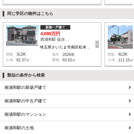
同じ学区の物件はこちら
新築一戸建て
4,090万円
西浦和駅 徒歩14分
埼玉県さいたま市南区松本1丁目
3LDK
4LDK
間取
築年
2026年
間取
土地
81.57㎡
建物
83.62㎡
土地
111.15㎡
類似の条件から検索
南浦和駅の新築戸建て
南浦和駅の中古戸建て
南浦和駅のマンション
南浦和駅の土地