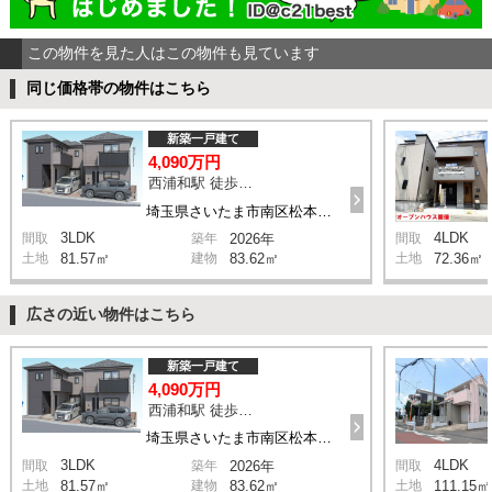
この物件を見た人はこの物件も見ています
同じ価格帯の物件はこちら
新築一戸建て
4,090万円
西浦和駅 徒歩14分
埼玉県さいたま市南区松本1丁目
3LDK
4LDK
間取
築年
2026年
間取
土地
81.57㎡
建物
83.62㎡
土地
72.36㎡
広さの近い物件はこちら
新築一戸建て
4,090万円
西浦和駅 徒歩14分
埼玉県さいたま市南区松本1丁目
3LDK
4LDK
間取
築年
2026年
間取
土地
81.57㎡
建物
83.62㎡
土地
111.15㎡