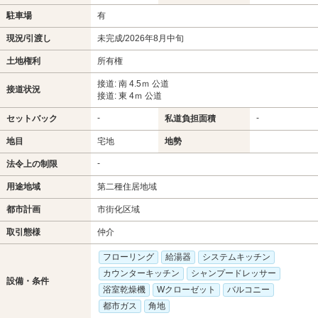
駐車場
有
現況/引渡し
未完成/2026年8月中旬
土地権利
所有権
接道: 南 4.5ｍ 公道
接道状況
接道: 東 4ｍ 公道
-
-
セットバック
私道負担面積
地目
宅地
地勢
-
法令上の制限
用途地域
第二種住居地域
都市計画
市街化区域
取引態様
仲介
フローリング
給湯器
システムキッチン
カウンターキッチン
シャンプードレッサー
設備・条件
浴室乾燥機
Wクローゼット
バルコニー
都市ガス
角地