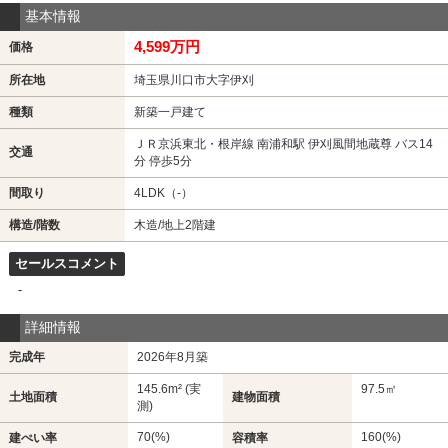
基本情報
4,599万円
価格
所在地
埼玉県川口市大字伊刈
種類
新築一戸建て
ＪＲ京浜東北・根岸線 南浦和駅 伊刈風間地蔵尊 バス14
交通
分 停歩5分
間取り
4LDK（-）
構造/階数
木造/地上2階建
セールスコメント
-
詳細情報
完成年
2026年8月築
145.6m² (実
97.5㎡
土地面積
建物面積
測)
70(%)
160(%)
建ぺい率
容積率