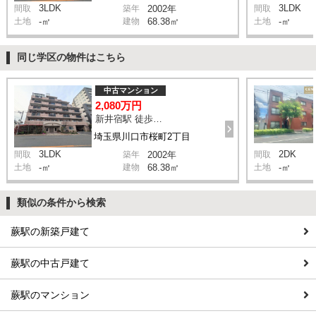
3LDK
3LDK
間取
築年
2002年
間取
土地
-㎡
建物
68.38㎡
土地
-㎡
同じ学区の物件はこちら
中古マンション
2,080万円
新井宿駅 徒歩10分
埼玉県川口市桜町2丁目
3LDK
2DK
間取
築年
2002年
間取
土地
-㎡
建物
68.38㎡
土地
-㎡
類似の条件から検索
蕨駅の新築戸建て
蕨駅の中古戸建て
蕨駅のマンション