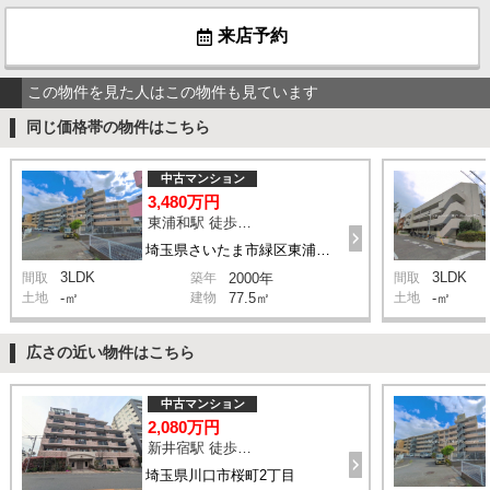
来店予約
この物件を見た人はこの物件も見ています
同じ価格帯の物件はこちら
中古マンション
3,480万円
東浦和駅 徒歩12分
埼玉県さいたま市緑区東浦和2丁目
3LDK
3LDK
間取
築年
2000年
間取
土地
-㎡
建物
77.5㎡
土地
-㎡
広さの近い物件はこちら
中古マンション
2,080万円
新井宿駅 徒歩10分
埼玉県川口市桜町2丁目