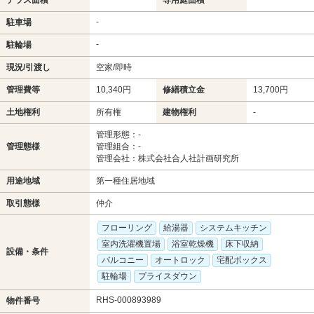
テラス面積
専用庭面積
-
駐車場
-
駐輪場
現況/引渡し
空家/即時
管理費等
10,340円
修繕積立金
13,700円
土地権利
所有権
建物権利
-
管理形態：-
管理態様
管理組合：-
管理会社：株式会社合人社計画研究所
用途地域
第一種住居地域
取引態様
仲介
フローリング
給湯器
システムキッチン
室内洗濯機置場
浴室乾燥機
床下収納
設備・条件
バルコニー
オートロック
宅配ボックス
駐輪場
プライスダウン
RHS-000893989
物件番号