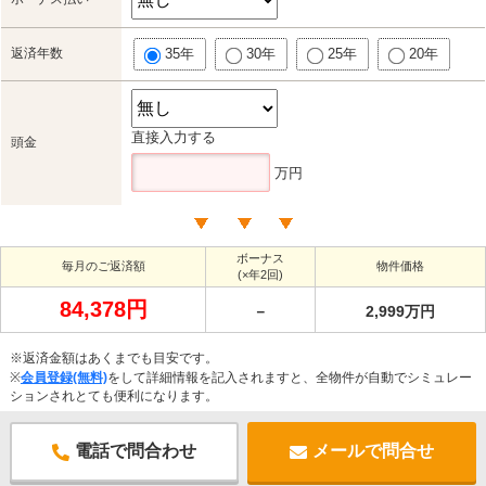
返済年数
35年
30年
25年
20年
直接入力する
頭金
万円
ボーナス
毎月のご返済額
物件価格
(×年2回)
84,378円
－
2,999万円
※返済金額はあくまでも目安です。
※
会員登録(無料)
をして詳細情報を記入されますと、全物件が自動でシミュレー
ションされとても便利になります。
電話で問合わせ
メールで問合せ