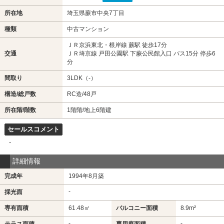
所在地
埼玉県蕨市中央7丁目
種類
中古マンション
ＪＲ京浜東北・根岸線 蕨駅 徒歩17分
交通
ＪＲ埼京線 戸田公園駅 下蕨公民館入口 バス15分 停歩6
分
間取り
3LDK（-）
構造/総戸数
RC造/48戸
所在階/階数
1階階/地上6階建
セールスコメント
-
詳細情報
完成年
1994年8月築
-
採光面
専有面積
61.48㎡
バルコニー面積
8.9m²
-
-