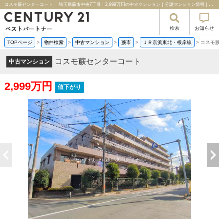
コスモ蕨センターコート 埼玉県蕨市中央7丁目｜2,999万円の中古マンション｜分譲マンション情報｜センチュリー２１ベストパートナー
検索
お知らせ
TOPページ
>
物件検索
>
中古マンション
>
蕨市
>
ＪＲ京浜東北・根岸線
>
コスモ
コスモ蕨センターコート
中古マンション
2,999万円
値下がり