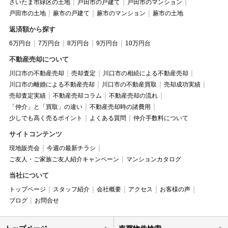
さいたま市緑区の土地
戸田市の戸建て
戸田市のマンション
戸田市の土地
蕨市の戸建て
蕨市のマンション
蕨市の土地
返済額から探す
6万円台
7万円台
8万円台
9万円台
10万円台
不動産売却について
川口市の不動産売却
売却査定
川口市の相続による不動産売却
川口市の離婚による不動産売却
川口市の不動産買取
売却成功実績
売却査定実績
不動産売却コラム
不動産売却の流れ
「仲介」と「買取」の違い
不動産売却時の諸費用
少しでも高く売るポイント
よくある質問
仲介手数料について
サイトコンテンツ
現地販売会
今週の最新チラシ
ご友人・ご家族ご友人紹介キャンペーン
マンションカタログ
当社について
トップページ
スタッフ紹介
会社概要
アクセス
お客様の声
ブログ
お問合せ