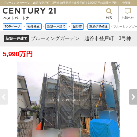
ブルーミングガーデン 越谷市登戸町 3号棟 埼玉県越谷市登戸町｜5,990万円の新築一戸建て｜分譲住宅や新築物件｜センチュリー２１ベストパートナー
検索
お知らせ
TOPページ
>
物件検索
>
新築一戸建て
>
越谷市
>
東武伊勢崎線
>
ブルーミングガ
ブルーミングガーデン 越谷市登戸町 3号棟
新築一戸建て
5,990万円