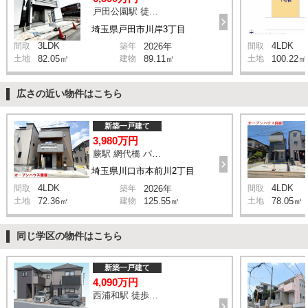
戸田公園駅 徒歩9分
埼玉県戸田市川岸3丁目
3LDK
4LDK
間取
築年
2026年
間取
土地
82.05㎡
建物
89.11㎡
土地
100.22㎡
広さの近い物件はこちら
新築一戸建て
3,980万円
蕨駅 網代橋 バス18分 停歩3分
埼玉県川口市本前川2丁目
4LDK
4LDK
間取
築年
2026年
間取
土地
72.36㎡
建物
125.55㎡
土地
78.05㎡
同じ学区の物件はこちら
新築一戸建て
4,090万円
西浦和駅 徒歩14分