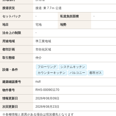
接道状況
接道: 東 7.7ｍ 公道
-
-
セットバック
私道負担面積
地目
宅地
地勢
-
法令上の制限
用途地域
準工業地域
都市計画
市街化区域
取引態様
仲介
フローリング
システムキッチン
設備・条件
カウンターキッチン
バルコニー
都市ガス
null
建築確認番号
RHS-000901170
物件番号
情報更新日
2026年08月09日
次回更新日
2026年08月23日
※各種情報と差異がある場合は現況優先となります