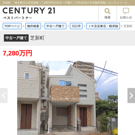
芝新町 埼玉県川口市芝新町｜7,280万円の中古一戸建て｜中古住宅や中古物件情報｜センチュリー２１ベストパートナー
検索
お知らせ
TOPページ
>
物件検索
>
中古一戸建て
>
川口市
>
ＪＲ京浜東北・根岸線
>
芝新
芝新町
中古一戸建て
7,280万円