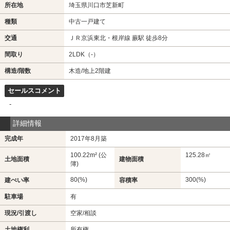
所在地
埼玉県川口市芝新町
種類
中古一戸建て
交通
ＪＲ京浜東北・根岸線 蕨駅 徒歩8分
間取り
2LDK（-）
構造/階数
木造/地上2階建
セールスコメント
-
詳細情報
完成年
2017年8月築
100.22m² (公
125.28㎡
土地面積
建物面積
簿)
80(%)
300(%)
建ぺい率
容積率
駐車場
有
現況/引渡し
空家/相談
土地権利
所有権