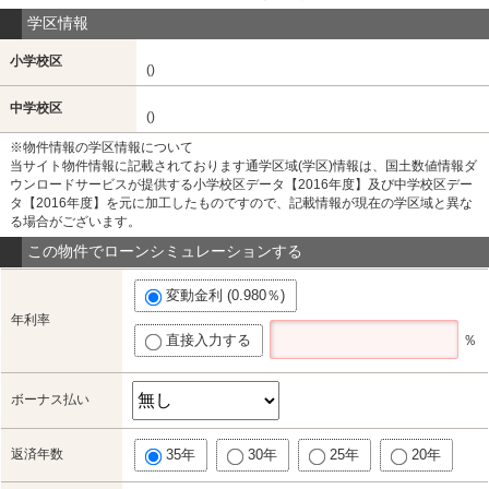
学区情報
小学校区
()
中学校区
()
※物件情報の学区情報について
当サイト物件情報に記載されております通学区域(学区)情報は、国土数値情報ダ
ウンロードサービスが提供する小学校区データ【2016年度】及び中学校区デー
タ【2016年度】を元に加工したものですので、記載情報が現在の学区域と異な
る場合がございます。
この物件でローンシミュレーションする
変動金利 (0.980％)
年利率
直接入力する
％
ボーナス払い
返済年数
35年
30年
25年
20年