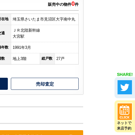
0
館
販売中の物件
件
所在地
埼玉県さいたま市見沼区大字南中丸
ＪＲ北陸新幹線
交通
大宮駅
築年数
1991年3月
階数
地上3階
総戸数
27戸
SHARE!
売却査定
ネットで
来店予約