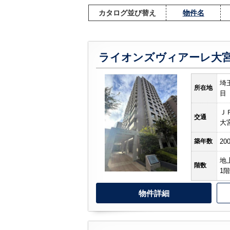
カタログ並び替え
物件名
埼
所在地
目
Ｊ
交通
大
築年数
20
地
階数
1階
物件詳細