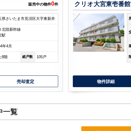
0
クリオ大宮東壱番
販売中の物件
件
玉県さいたま市見沼区大字東新井
Ｒ北陸新幹線
宮駅
94年4月
上8階
総戸数
105戸
売却査定
物件詳細
中一覧