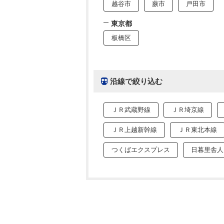
越谷市
蕨市
戸田市
東京都
板橋区
沿線で絞り込む
ＪＲ武蔵野線
ＪＲ埼京線
ＪＲ上越新幹線
ＪＲ東北本線
つくばエクスプレス
日暮里舎人