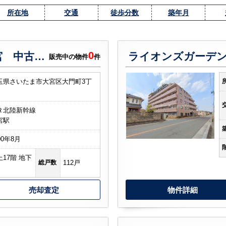
所在地
交通
徒歩分数
築年月
0
ライオンズヴィアーレ大宮 中古マンション
ライオンズガーデ
販売中の物件
件
玉県さいたま市大宮区大門町3丁
Ｒ北陸新幹線
宮駅
00年8月
上17階 地下
総戸数
112戸
売却査定
物件詳細