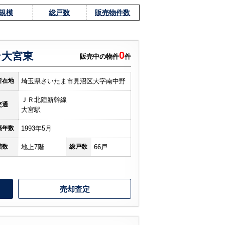
規模
総戸数
販売物件数
0
ン大宮東
販売中の物件
件
所在地
埼玉県さいたま市見沼区大字南中野
ＪＲ北陸新幹線
交通
大宮駅
築年数
1993年5月
階数
地上7階
総戸数
66戸
売却査定