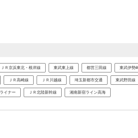
ＪＲ京浜東北・根岸線
東武東上線
都営三田線
東武伊勢
ＪＲ高崎線
ＪＲ川越線
埼玉新都市交通
東武野田線
ライナー
ＪＲ北陸新幹線
湘南新宿ライン高海