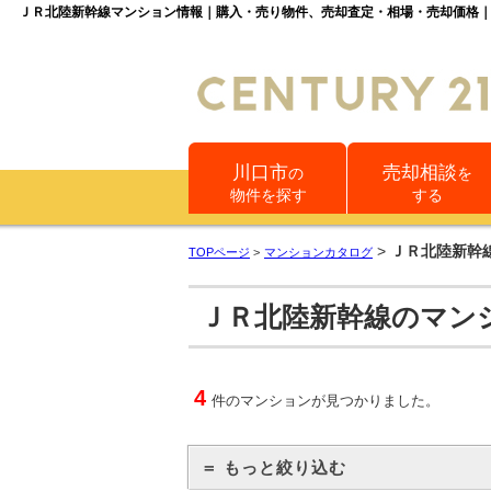
ＪＲ北陸新幹線マンション情報｜購入・売り物件、売却査定・相場・売却価格
川口市
売却相談
の
を
物件を探す
する
>
ＪＲ北陸新幹
TOPページ
>
マンションカタログ
ＪＲ北陸新幹線のマン
4
件のマンションが見つかりました。
＝ もっと絞り込む