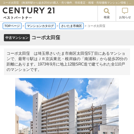
コーポ太田窪 (南浦和駅から徒歩20分)の購入・売り物件、売却査定・相場・売却価格マンション情報｜センチュリー２１ベストパートナー
検索
お知らせ
TOPページ
>
マンションカタログ
>
さいたま市南区
>
コーポ太田窪
コーポ太田窪
中古マンション
コーポ太田窪 は埼玉県さいたま市南区太田窪5丁目にあるマンショ
ンで、最寄り駅はＪＲ京浜東北・根岸線の「南浦和」から徒歩20分の
距離にあります。1973年9月に地上12階SRC造で建てられた全110戸
のマンションです。