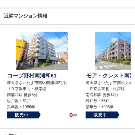
近隣マンション情報
コープ野村南浦和61
モア・クレスト南
埼玉県さいたま市南区南浦和2丁目
埼玉県さいたま市南区文蔵3
ＪＲ京浜東北・根岸線
ＪＲ京浜東北・根岸線
南浦和駅 徒歩5分
南浦和駅 徒歩14分
総戸数：61戸
総戸数：35戸
築年数：1986年
築年数：1996年
0
販売中
件
販売中