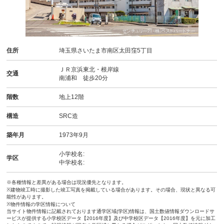
住所
埼玉県さいたま市南区太田窪5丁目
ＪＲ京浜東北・根岸線
交通
南浦和 徒歩20分
階数
地上12階
構造
SRC造
築年月
1973年9月
小学校名:
学区
中学校名:
※各種情報と差異がある場合は現況優先となります。
※建物竣工時に撮影した竣工写真を掲載している場合があります。その場合、現状と異なる可
能性があります。
※物件情報の学区情報について
当サイト物件情報に記載されております通学区域(学区)情報は、国土数値情報ダウンロードサ
ービスが提供する小学校区データ【2016年度】及び中学校区データ【2016年度】を元に加工