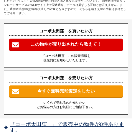
したものですので、記載情報が現在の学区域と異なる場合がございます。 国土数値情報ダウ
ンロードサービスのWEBサイト上で記述通り、データは必ずしも正確とは言えません。ま
た、通学区域(学区)は毎年見直しの対象となりますので、そちらを踏まえ学区情報は参考とし
てご活用下さい。
コーポ太田窪 を買いたい方
この物件が売り出されたら教えて！
『コーポ太田窪 』の販売情報を
優先的にお知らせいたします。
コーポ太田窪 を売りたい方
今すぐ無料売却査定をしたい
いくらで売れるのか知りたい、
とお悩みの方はお気軽にご相談下さい。
『コーポ太田窪 』で販売中の物件が0件ありま
す。