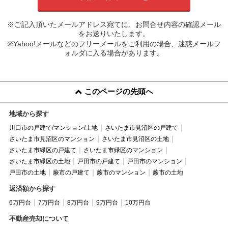
※ご記入頂いたメールアドレス宛てに、お問合せ内容の確認メール
をお送りいたします。
※Yahoo!メールなどのフリーメールをご利用の場合、迷惑メールフ
ォルダに入る場合があります。
このページの先頭へ
地域から探す
川口市の戸建て/マンション/土地
さいたま市見沼区の戸建て
さいたま市見沼区のマンション
さいたま市見沼区の土地
さいたま市緑区の戸建て
さいたま市緑区のマンション
さいたま市緑区の土地
戸田市の戸建て
戸田市のマンション
戸田市の土地
蕨市の戸建て
蕨市のマンション
蕨市の土地
返済額から探す
6万円台
7万円台
8万円台
9万円台
10万円台
不動産売却について