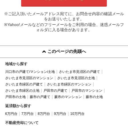
※ご記入頂いたメールアドレス宛てに、お問合せ内容の確認メール
をお送りいたします。
※Yahoo!メールなどのフリーメールをご利用の場合、迷惑メールフ
ォルダに入る場合があります。
このページの先頭へ
地域から探す
川口市の戸建て/マンション/土地
さいたま市見沼区の戸建て
さいたま市見沼区のマンション
さいたま市見沼区の土地
さいたま市緑区の戸建て
さいたま市緑区のマンション
さいたま市緑区の土地
戸田市の戸建て
戸田市のマンション
戸田市の土地
蕨市の戸建て
蕨市のマンション
蕨市の土地
返済額から探す
6万円台
7万円台
8万円台
9万円台
10万円台
不動産売却について