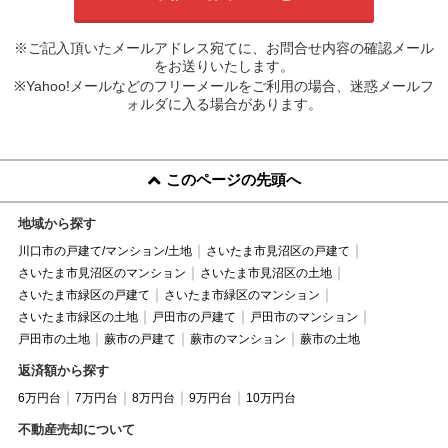
※ご記入頂いたメールアドレス宛てに、お問合せ内容の確認メール
をお送りいたします。
※Yahoo!メールなどのフリーメールをご利用の場合、迷惑メールフ
ォルダに入る場合があります。
このページの先頭へ
地域から探す
川口市の戸建て/マンション/土地
さいたま市見沼区の戸建て
さいたま市見沼区のマンション
さいたま市見沼区の土地
さいたま市緑区の戸建て
さいたま市緑区のマンション
さいたま市緑区の土地
戸田市の戸建て
戸田市のマンション
戸田市の土地
蕨市の戸建て
蕨市のマンション
蕨市の土地
返済額から探す
6万円台
7万円台
8万円台
9万円台
10万円台
不動産売却について