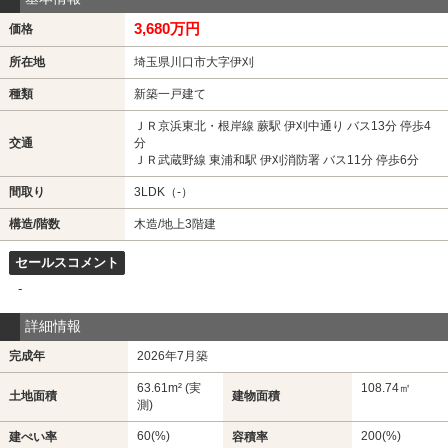
3,680万円
価格
所在地
埼玉県川口市大字伊刈
種類
新築一戸建て
ＪＲ京浜東北・根岸線 蕨駅 伊刈中通り バス13分 停歩4
交通
分
ＪＲ武蔵野線 東浦和駅 伊刈消防署 バス11分 停歩6分
間取り
3LDK（-）
構造/階数
木造/地上3階建
セールスコメント
-
詳細情報
完成年
2026年7月築
63.61m² (実
108.74㎡
土地面積
建物面積
測)
60(%)
200(%)
建ぺい率
容積率