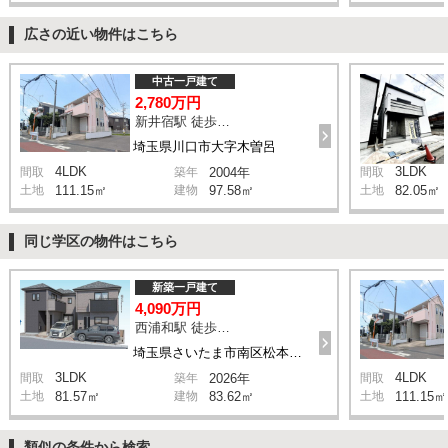
広さの近い物件はこちら
中古一戸建て
2,780万円
新井宿駅 徒歩29分
埼玉県川口市大字木曽呂
4LDK
3LDK
間取
築年
2004年
間取
土地
111.15㎡
建物
97.58㎡
土地
82.05㎡
同じ学区の物件はこちら
新築一戸建て
4,090万円
西浦和駅 徒歩14分
埼玉県さいたま市南区松本1丁目
3LDK
4LDK
間取
築年
2026年
間取
土地
81.57㎡
建物
83.62㎡
土地
111.15㎡
類似の条件から検索