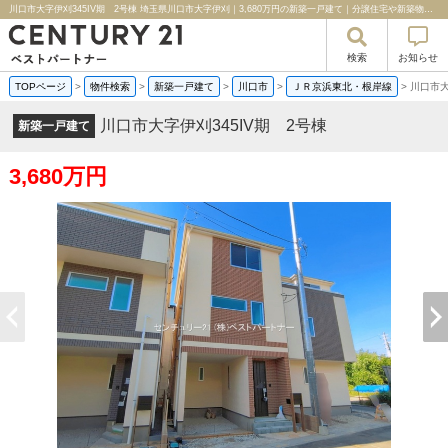
川口市大字伊刈345IV期 2号棟 埼玉県川口市大字伊刈｜3,680万円の新築一戸建て｜分譲住宅や新築物件｜センチュリー２１ベストパートナー
検索
お知らせ
TOPページ
>
物件検索
>
新築一戸建て
>
川口市
>
ＪＲ京浜東北・根岸線
>
川口市大
川口市大字伊刈345IV期 2号棟
新築一戸建て
3,680万円