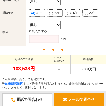
ボーナス払い
返済年数
35年
30年
25年
20年
直接入力する
頭金
万円
ボーナス
毎月のご返済額
物件価格
(×年2回)
103,538円
－
3,680万円
※返済金額はあくまでも目安です。
※
会員登録(無料)
をして詳細情報を記入されますと、全物件が自動でシミュレー
ションされとても便利になります。
電話で問合わせ
メールで問合せ