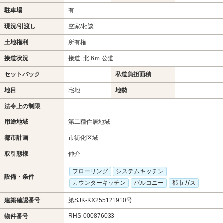
駐車場
有
現況/引渡し
空家/相談
土地権利
所有権
接道状況
接道: 北 6ｍ 公道
-
-
セットバック
私道負担面積
地目
宅地
地勢
-
法令上の制限
用途地域
第二種住居地域
都市計画
市街化区域
取引態様
仲介
フローリング
システムキッチン
設備・条件
カウンターキッチン
バルコニー
都市ガス
建築確認番号
第SJK-KX255121910号
RHS-000876033
物件番号