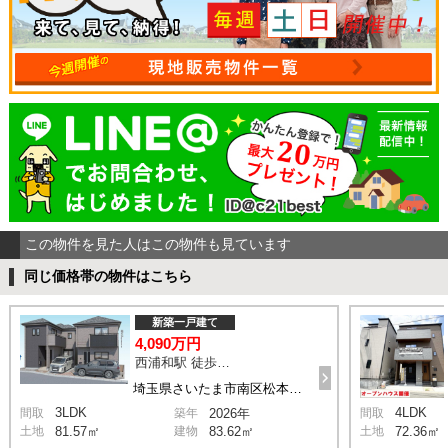
この物件を見た人はこの物件も見ています
同じ価格帯の物件はこちら
新築一戸建て
4,090万円
西浦和駅 徒歩14分
埼玉県さいたま市南区松本1丁目
3LDK
4LDK
間取
築年
2026年
間取
土地
81.57㎡
建物
83.62㎡
土地
72.36㎡