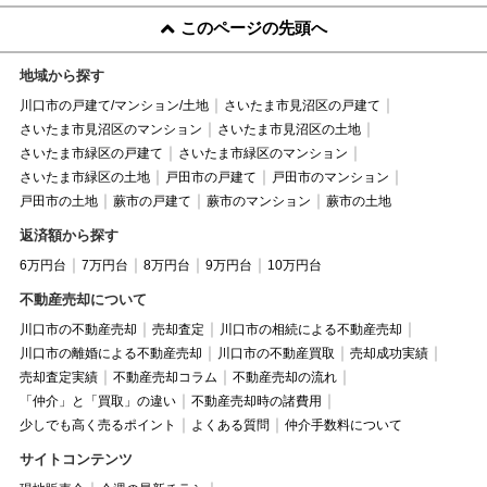
このページの先頭へ
地域から探す
川口市の戸建て/マンション/土地
さいたま市見沼区の戸建て
さいたま市見沼区のマンション
さいたま市見沼区の土地
さいたま市緑区の戸建て
さいたま市緑区のマンション
さいたま市緑区の土地
戸田市の戸建て
戸田市のマンション
戸田市の土地
蕨市の戸建て
蕨市のマンション
蕨市の土地
返済額から探す
6万円台
7万円台
8万円台
9万円台
10万円台
不動産売却について
川口市の不動産売却
売却査定
川口市の相続による不動産売却
川口市の離婚による不動産売却
川口市の不動産買取
売却成功実績
売却査定実績
不動産売却コラム
不動産売却の流れ
「仲介」と「買取」の違い
不動産売却時の諸費用
少しでも高く売るポイント
よくある質問
仲介手数料について
サイトコンテンツ