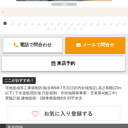
1/25
-
電話で問合わせ
メールで問合せ
来店予約
ここがおすすめ！
宅地造成等工事規制区域(令和6年7月31日区内全域指定) 高さ制限(22m
以下) 下水道処理区域 日影規制 市街地開発事業：芝東第4(施工中)
景観計画 建物面積：1階車庫面積約9.93平米含
基本情報