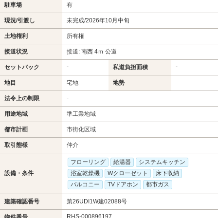
駐車場
有
現況/引渡し
未完成/2026年10月中旬
土地権利
所有権
接道状況
接道: 南西 4ｍ 公道
-
-
セットバック
私道負担面積
地目
宅地
地勢
-
法令上の制限
用途地域
準工業地域
都市計画
市街化区域
取引態様
仲介
フローリング
給湯器
システムキッチン
設備・条件
浴室乾燥機
Wクローゼット
床下収納
バルコニー
TVドアホン
都市ガス
建築確認番号
第26UDI1W建02088号
RHS-000896197
物件番号