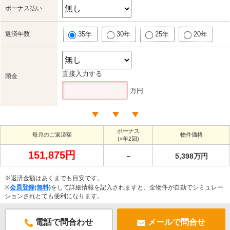
ボーナス払い
返済年数
35年
30年
25年
20年
直接入力する
頭金
万円
ボーナス
毎月のご返済額
物件価格
(×年2回)
151,875円
－
5,398万円
※返済金額はあくまでも目安です。
※
会員登録(無料)
をして詳細情報を記入されますと、全物件が自動でシミュレー
ションされとても便利になります。
電話で問合わせ
メールで問合せ