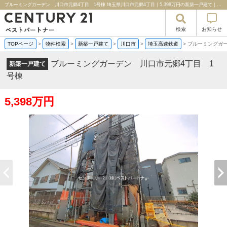
ブルーミングガーデン 川口市元郷4丁目 1号棟 埼玉県川口市元郷4丁目｜5,398万円の新築一戸建て｜分譲住宅や新築物件｜センチュリー２１ベストパートナー
検索
お知らせ
TOPページ
>
物件検索
>
新築一戸建て
>
川口市
>
埼玉高速鉄道
>
ブルーミングガー
ブルーミングガーデン 川口市元郷4丁目 1
新築一戸建て
号棟
5,398万円