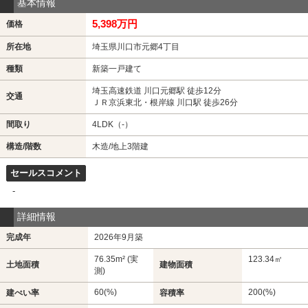
基本情報
5,398万円
価格
所在地
埼玉県川口市元郷4丁目
種類
新築一戸建て
埼玉高速鉄道 川口元郷駅 徒歩12分
交通
ＪＲ京浜東北・根岸線 川口駅 徒歩26分
間取り
4LDK（-）
構造/階数
木造/地上3階建
セールスコメント
-
詳細情報
完成年
2026年9月築
76.35m² (実
123.34㎡
土地面積
建物面積
測)
60(%)
200(%)
建ぺい率
容積率