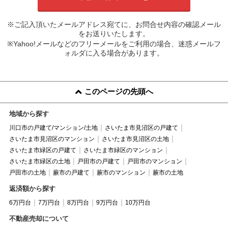
※ご記入頂いたメールアドレス宛てに、お問合せ内容の確認メール
をお送りいたします。
※Yahoo!メールなどのフリーメールをご利用の場合、迷惑メールフ
ォルダに入る場合があります。
このページの先頭へ
地域から探す
川口市の戸建て/マンション/土地
さいたま市見沼区の戸建て
さいたま市見沼区のマンション
さいたま市見沼区の土地
さいたま市緑区の戸建て
さいたま市緑区のマンション
さいたま市緑区の土地
戸田市の戸建て
戸田市のマンション
戸田市の土地
蕨市の戸建て
蕨市のマンション
蕨市の土地
返済額から探す
6万円台
7万円台
8万円台
9万円台
10万円台
不動産売却について