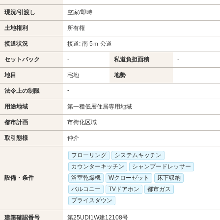
現況/引渡し
空家/即時
土地権利
所有権
接道状況
接道: 南 5ｍ 公道
-
-
セットバック
私道負担面積
地目
宅地
地勢
-
法令上の制限
用途地域
第一種低層住居専用地域
都市計画
市街化区域
取引態様
仲介
フローリング
システムキッチン
カウンターキッチン
シャンプードレッサー
設備・条件
浴室乾燥機
Wクローゼット
床下収納
バルコニー
TVドアホン
都市ガス
プライスダウン
建築確認番号
第25UDI1W建12108号