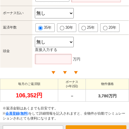
ボーナス払い
返済年数
35年
30年
25年
20年
直接入力する
頭金
万円
ボーナス
毎月のご返済額
物件価格
(×年2回)
106,352円
－
3,780万円
※返済金額はあくまでも目安です。
※
会員登録(無料)
をして詳細情報を記入されますと、全物件が自動でシミュレー
ションされとても便利になります。