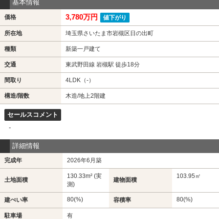
基本情報
3,780万円
価格
値下がり
所在地
埼玉県さいたま市岩槻区日の出町
種類
新築一戸建て
交通
東武野田線 岩槻駅 徒歩18分
間取り
4LDK（-）
構造/階数
木造/地上2階建
セールスコメント
-
詳細情報
完成年
2026年6月築
130.33m² (実
103.95㎡
土地面積
建物面積
測)
80(%)
80(%)
建ぺい率
容積率
駐車場
有