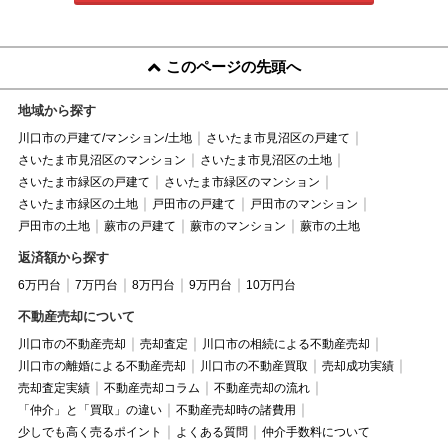
このページの先頭へ
地域から探す
川口市の戸建て/マンション/土地
さいたま市見沼区の戸建て
さいたま市見沼区のマンション
さいたま市見沼区の土地
さいたま市緑区の戸建て
さいたま市緑区のマンション
さいたま市緑区の土地
戸田市の戸建て
戸田市のマンション
戸田市の土地
蕨市の戸建て
蕨市のマンション
蕨市の土地
返済額から探す
6万円台
7万円台
8万円台
9万円台
10万円台
不動産売却について
川口市の不動産売却
売却査定
川口市の相続による不動産売却
川口市の離婚による不動産売却
川口市の不動産買取
売却成功実績
売却査定実績
不動産売却コラム
不動産売却の流れ
「仲介」と「買取」の違い
不動産売却時の諸費用
少しでも高く売るポイント
よくある質問
仲介手数料について