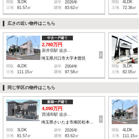
3LDK
4LDK
間取
築年
2026年
間取
土地
81.57㎡
建物
83.62㎡
土地
72.36㎡
広さの近い物件はこちら
中古一戸建て
2,780万円
新井宿駅 徒歩29分
埼玉県川口市大字木曽呂
4LDK
3LDK
間取
築年
2004年
間取
土地
111.15㎡
建物
97.58㎡
土地
82.05㎡
同じ学区の物件はこちら
新築一戸建て
4,090万円
西浦和駅 徒歩14分
埼玉県さいたま市南区松本1丁目
3LDK
4LDK
間取
築年
2026年
間取
土地
81.57㎡
建物
83.62㎡
土地
111.15㎡