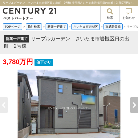
リーブルガーデン さいたま市岩槻区日の出町 2号棟 埼玉県さいたま市岩槻区日の出町｜3,780万円の新築一戸建て｜分譲住宅や新築物件｜センチュリー２１ベストパートナー
検索
お知らせ
TOPページ
>
物件検索
>
新築一戸建て
>
さいたま市岩槻区
>
東武野田線
>
リーブ
リーブルガーデン さいたま市岩槻区日の出
新築一戸建て
町 2号棟
3,780万円
値下がり