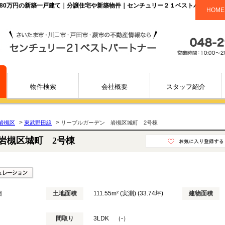
,280万円の新築一戸建て｜分譲住宅や新築物件｜センチュリー２１ベストパートナー
HOME
物件検索
会社概要
スタッフ紹介
>
>
岩槻区
東武野田線
リーブルガーデン 岩槻区城町 2号棟
岩槻区城町 2号棟
目
土地面積
111.55m² (実測) (33.74坪)
建物面積
間取り
3LDK （-）