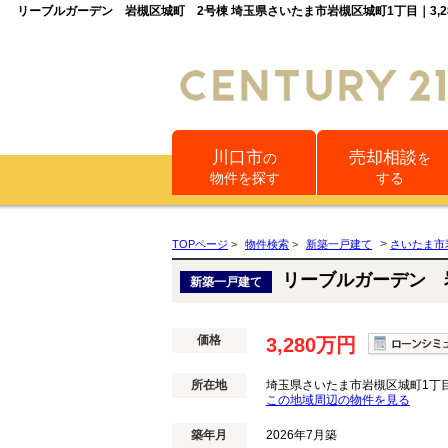
リーブルガーデン 岩槻区城町 2号棟 埼玉県さいたま市岩槻区城町1丁目｜3
川口市
売却相談
の
を
物件を探す
する
>
TOPページ
>
物件検索
>
新築一戸建て
さいたま市
リーブルガーデン 
新築一戸建て
価格
3,280万円
所在地
埼玉県さいたま市岩槻区城町1丁
この地域周辺の物件を見る
築年月
2026年7月築