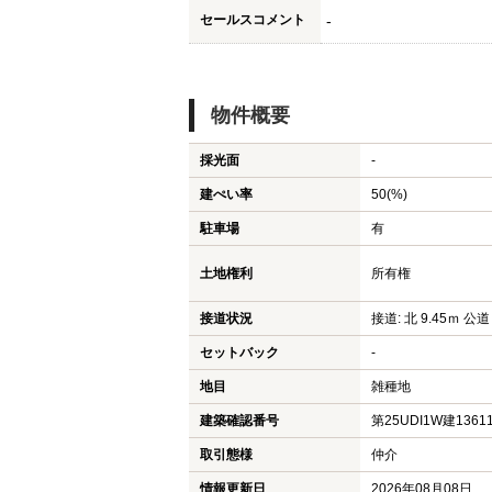
セールスコメント
-
物件概要
採光面
-
建ぺい率
50(%)
駐車場
有
土地権利
所有権
接道状況
接道: 北 9.45ｍ 公道
セットバック
-
地目
雑種地
建築確認番号
第25UDI1W建1361
取引態様
仲介
情報更新日
2026年08月08日