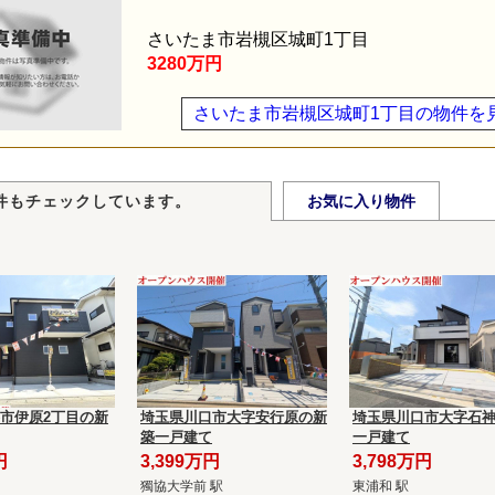
さいたま市岩槻区城町1丁目
3280万円
さいたま市岩槻区城町1丁目の物件を
件もチェックしています。
お気に入り物件
市伊原2丁目の新
埼玉県川口市大字安行原の新
埼玉県川口市大字石
築一戸建て
一戸建て
円
3,399万円
3,798万円
獨協大学前 駅
東浦和 駅