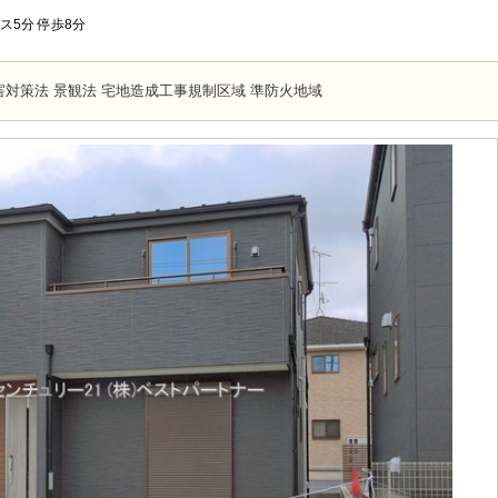
バス5分 停歩8分
対策法 景観法 宅地造成工事規制区域 準防火地域