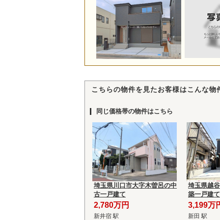
こちらの物件を見たお客様はこんな物
同じ価格帯の物件はこちら
埼玉県川口市大字木曽呂の中
埼玉県越谷
古一戸建て
築一戸建て
2,780万円
3,199万
新井宿 駅
新田 駅