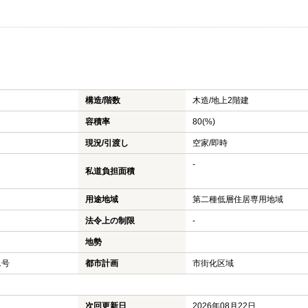
構造/階数
木造/
地上2階建
容積率
80(%)
現況/引渡し
空家/即時
-
私道負担面積
用途地域
第二種低層住居専用地域
法令上の制限
-
地勢
1号
都市計画
市街化区域
次回更新日
2026年08月22日