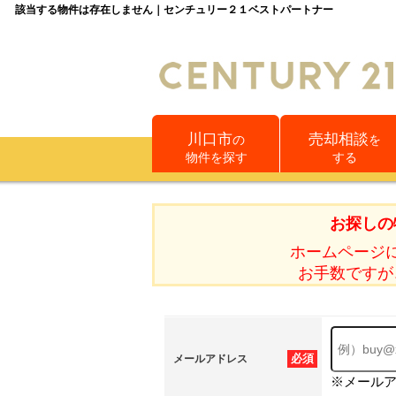
該当する物件は存在しません｜センチュリー２１ベストパートナー
川口市
売却相談
の
を
物件を探す
する
お探しの
ホームページ
お手数ですが
必須
メールアドレス
※メール