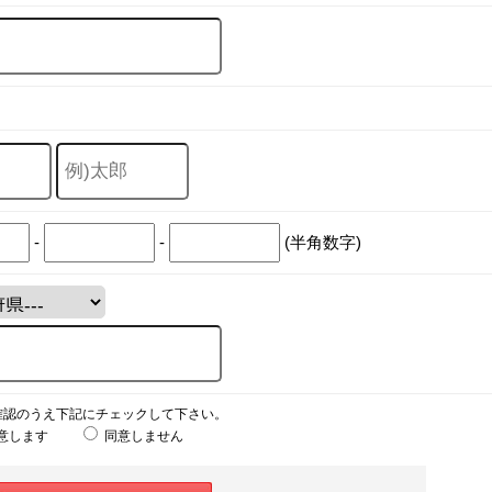
-
-
(半角数字)
確認のうえ下記にチェックして下さい。
意します
同意しません