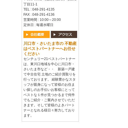
丁目11-1
TEL : 048-291-4135
FAX : 048-291-4136
営業時間 : 10:00～20:00
定休日 : 毎週水曜日
川口市・さいたま市の 不動産
はベストパートナーへお任せ
ください
センチュリー21ベストパートナー
は、東川口地域を中心に川口市・
さいたま市など・・ 新築一戸建
て中古住宅 土地のご紹介買取りを
行っております。 経験豊かなスタ
ッフが親身になって皆様のお住ま
い探しのお手伝いお客様にとって
ベストな１件が見つかるまで何件
でもご紹介・ご案内させていただ
きます。そして皆様のよきパート
ナーとなれる様日々努力しており
ます。