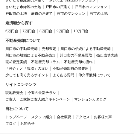
さいたま市緑区の戸建て
さいたま市緑区のマンション
さいたま市緑区の土地
戸田市の戸建て
戸田市のマンション
戸田市の土地
蕨市の戸建て
蕨市のマンション
蕨市の土地
返済額から探す
6万円台
7万円台
8万円台
9万円台
10万円台
不動産売却について
川口市の不動産売却
売却査定
川口市の相続による不動産売却
川口市の離婚による不動産売却
川口市の不動産買取
売却成功実績
売却査定実績
不動産売却コラム
不動産売却の流れ
「仲介」と「買取」の違い
不動産売却時の諸費用
少しでも高く売るポイント
よくある質問
仲介手数料について
サイトコンテンツ
現地販売会
今週の最新チラシ
ご友人・ご家族ご友人紹介キャンペーン
マンションカタログ
当社について
トップページ
スタッフ紹介
会社概要
アクセス
お客様の声
ブログ
お問合せ