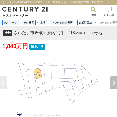
さいたま市岩槻区府内2丁目（18区画） 4号地 埼玉県さいたま市岩槻区府内2丁目｜1,840万円の土地｜売地や分譲地情報｜センチュリー２１ベストパートナー
検索
お知らせ
TOPページ
>
物件検索
>
土地
>
さいたま市岩槻区
>
東武野田線
>
さいたま市岩槻区
さいたま市岩槻区府内2丁目（18区画） 4号地
土地
1,840万円
値下がり