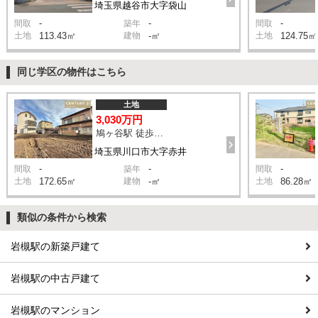
埼玉県越谷市大字袋山
-
-
-
間取
築年
間取
土地
113.43㎡
建物
-㎡
土地
124.75㎡
同じ学区の物件はこちら
土地
3,030万円
鳩ヶ谷駅 徒歩22分
埼玉県川口市大字赤井
-
-
-
間取
築年
間取
土地
172.65㎡
建物
-㎡
土地
86.28㎡
類似の条件から検索
岩槻駅の新築戸建て
岩槻駅の中古戸建て
岩槻駅のマンション