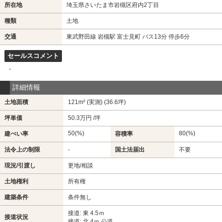
所在地
埼玉県さいたま市岩槻区府内2丁目
種類
土地
交通
東武野田線 岩槻駅 富士見町 バス13分 停歩6分
セールスコメント
-
詳細情報
土地面積
121m² (実測) (36.6坪)
坪単価
50.3万円 /坪
50(%)
80(%)
建ぺい率
容積率
法令上の制限
-
国土法届出
不要
現況/引渡し
更地/相談
土地権利
所有権
建築条件
条件無し
接道: 東 4.5ｍ
接道状況
接道: 北 4ｍ 公道