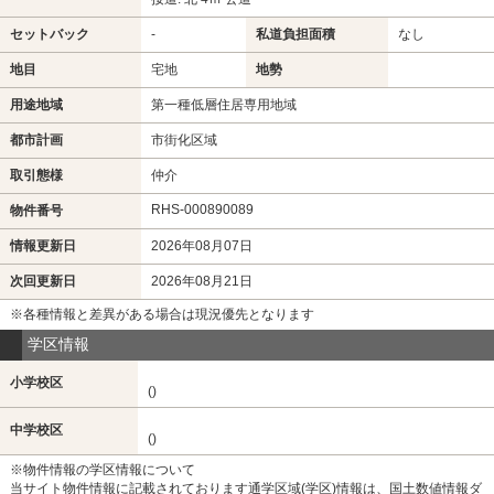
セットバック
-
私道負担面積
なし
地目
宅地
地勢
用途地域
第一種低層住居専用地域
都市計画
市街化区域
取引態様
仲介
RHS-000890089
物件番号
情報更新日
2026年08月07日
次回更新日
2026年08月21日
※各種情報と差異がある場合は現況優先となります
学区情報
小学校区
()
中学校区
()
※物件情報の学区情報について
当サイト物件情報に記載されております通学区域(学区)情報は、国土数値情報ダ