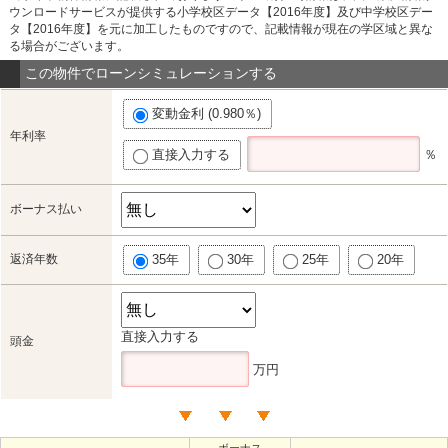
ウンロードサービスが提供する小学校区データ【2016年度】及び中学校区デー
タ【2016年度】を元に加工したものですので、記載情報が現在の学区域と異な
る場合がございます。
この物件でローンシミュレーションする
変動金利 (0.980％)
年利率
直接入力する
％
ボーナス払い
返済年数
35年
30年
25年
20年
直接入力する
頭金
万円