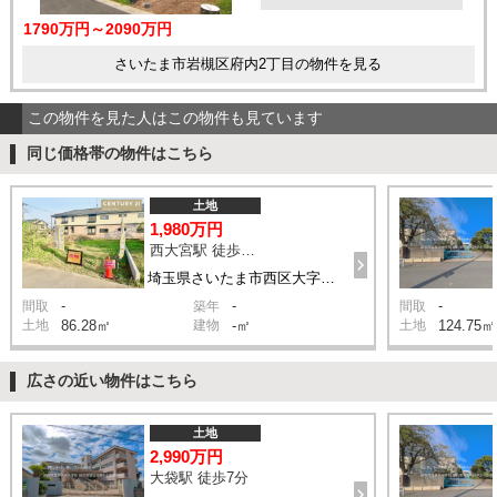
1790万円～2090万円
さいたま市岩槻区府内2丁目の物件を見る
この物件を見た人はこの物件も見ています
同じ価格帯の物件はこちら
土地
1,980万円
西大宮駅 徒歩8分
埼玉県さいたま市西区大字指扇
-
-
-
間取
築年
間取
土地
86.28㎡
建物
-㎡
土地
124.75㎡
広さの近い物件はこちら
土地
2,990万円
大袋駅 徒歩7分