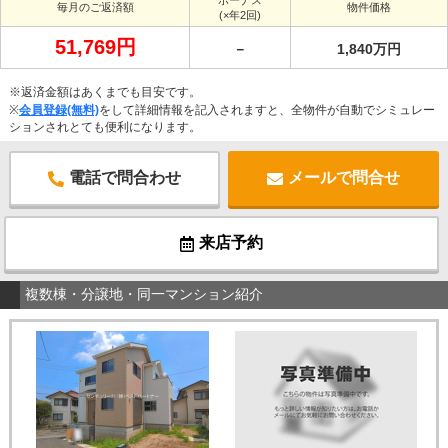
ボーナス
毎月のご返済額
物件価格
(×年2回)
51,769円
－
1,840万円
※返済金額はあくまでも目安です。
※
会員登録(無料)
をして詳細情報を記入されますと、全物件が自動でシミュレー
ションされとても便利になります。
電話で問合わせ
メールで問合せ
来店予約
複数棟・分譲地・同一マンション紹介