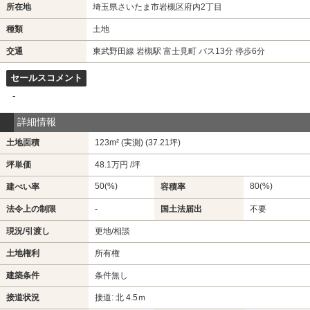
所在地
埼玉県さいたま市岩槻区府内2丁目
種類
土地
交通
東武野田線 岩槻駅 富士見町 バス13分 停歩6分
セールスコメント
-
詳細情報
土地面積
123m² (実測) (37.21坪)
坪単価
48.1万円 /坪
50(%)
80(%)
建ぺい率
容積率
法令上の制限
-
国土法届出
不要
現況/引渡し
更地/相談
土地権利
所有権
建築条件
条件無し
接道状況
接道: 北 4.5ｍ