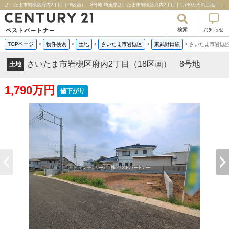
さいたま市岩槻区府内2丁目（18区画） 8号地 埼玉県さいたま市岩槻区府内2丁目｜1,790万円の土地｜売地や分譲地情報｜センチュリー２１ベストパートナー
検索
お知らせ
TOPページ
>
物件検索
>
土地
>
さいたま市岩槻区
>
東武野田線
>
さいたま市岩槻区
さいたま市岩槻区府内2丁目（18区画） 8号地
土地
1,790万円
値下がり