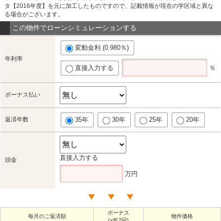
タ【2016年度】を元に加工したものですので、記載情報が現在の学区域と異な
る場合がございます。
この物件でローンシミュレーションする
変動金利 (0.980％)
年利率
直接入力する
％
ボーナス払い
返済年数
35年
30年
25年
20年
直接入力する
頭金
万円
ボーナス
毎月のご返済額
物件価格
(×年2回)