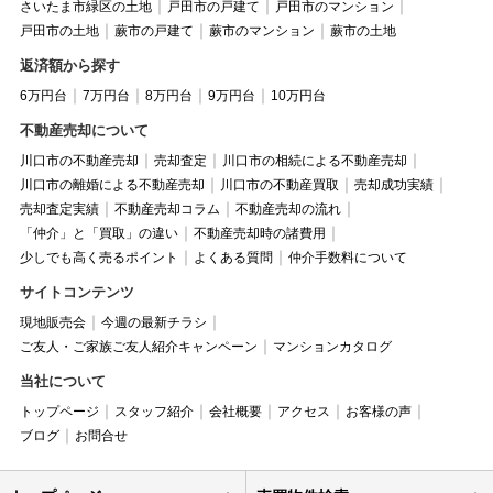
さいたま市緑区の土地
戸田市の戸建て
戸田市のマンション
戸田市の土地
蕨市の戸建て
蕨市のマンション
蕨市の土地
返済額から探す
6万円台
7万円台
8万円台
9万円台
10万円台
不動産売却について
川口市の不動産売却
売却査定
川口市の相続による不動産売却
川口市の離婚による不動産売却
川口市の不動産買取
売却成功実績
売却査定実績
不動産売却コラム
不動産売却の流れ
「仲介」と「買取」の違い
不動産売却時の諸費用
少しでも高く売るポイント
よくある質問
仲介手数料について
サイトコンテンツ
現地販売会
今週の最新チラシ
ご友人・ご家族ご友人紹介キャンペーン
マンションカタログ
当社について
トップページ
スタッフ紹介
会社概要
アクセス
お客様の声
ブログ
お問合せ