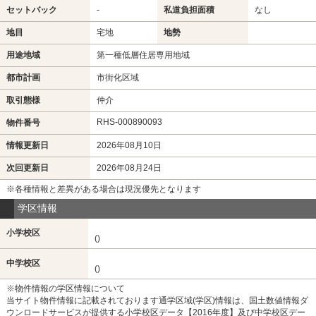
セットバック
-
私道負担面積
なし
地目
宅地
地勢
用途地域
第一種低層住居専用地域
都市計画
市街化区域
取引態様
仲介
RHS-000890093
物件番号
情報更新日
2026年08月10日
次回更新日
2026年08月24日
※各種情報と差異がある場合は現況優先となります
学区情報
小学校区
()
中学校区
()
※物件情報の学区情報について
当サイト物件情報に記載されております通学区域(学区)情報は、国土数値情報ダ
ウンロードサービスが提供する小学校区データ【2016年度】及び中学校区デー