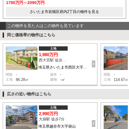
1790万円～2090万円
さいたま市岩槻区府内2丁目の物件を見る
この物件を見た人はこの物件も見ています
同じ価格帯の物件はこちら
土地
1,980万円
西大宮駅 徒歩8分
埼玉県さいたま市西区大字指扇
-
-
-
間取
築年
間取
土地
86.28㎡
建物
-㎡
土地
114.67㎡
広さの近い物件はこちら
土地
2,990万円
大袋駅 徒歩7分
埼玉県越谷市大字袋山