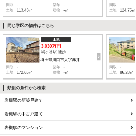
-
-
-
間取
築年
間取
土地
113.43㎡
建物
-㎡
土地
124.75㎡
同じ学区の物件はこちら
土地
3,030万円
鳩ヶ谷駅 徒歩22分
埼玉県川口市大字赤井
-
-
-
間取
築年
間取
土地
172.65㎡
建物
-㎡
土地
86.28㎡
類似の条件から検索
岩槻駅の新築戸建て
岩槻駅の中古戸建て
岩槻駅のマンション