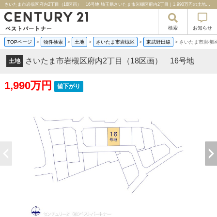
さいたま市岩槻区府内2丁目（18区画） 16号地 埼玉県さいたま市岩槻区府内2丁目｜1,990万円の土地｜売地や分譲地情報｜センチュリー２１ベストパートナー
検索
お知らせ
TOPページ
>
物件検索
>
土地
>
さいたま市岩槻区
>
東武野田線
>
さいたま市岩槻区
さいたま市岩槻区府内2丁目（18区画） 16号地
土地
1,990万円
値下がり