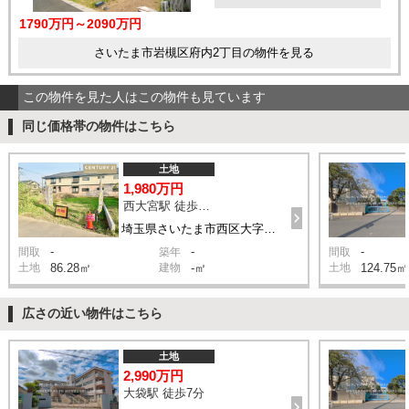
1790万円～2090万円
さいたま市岩槻区府内2丁目の物件を見る
この物件を見た人はこの物件も見ています
同じ価格帯の物件はこちら
土地
1,980万円
西大宮駅 徒歩8分
埼玉県さいたま市西区大字指扇
-
-
-
間取
築年
間取
土地
86.28㎡
建物
-㎡
土地
124.75㎡
広さの近い物件はこちら
土地
2,990万円
大袋駅 徒歩7分