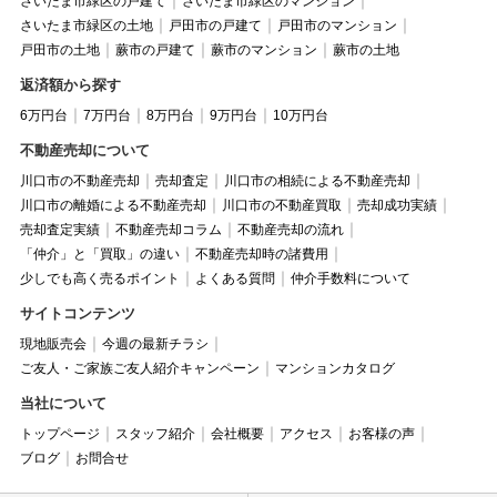
さいたま市緑区の戸建て
さいたま市緑区のマンション
さいたま市緑区の土地
戸田市の戸建て
戸田市のマンション
戸田市の土地
蕨市の戸建て
蕨市のマンション
蕨市の土地
返済額から探す
6万円台
7万円台
8万円台
9万円台
10万円台
不動産売却について
川口市の不動産売却
売却査定
川口市の相続による不動産売却
川口市の離婚による不動産売却
川口市の不動産買取
売却成功実績
売却査定実績
不動産売却コラム
不動産売却の流れ
「仲介」と「買取」の違い
不動産売却時の諸費用
少しでも高く売るポイント
よくある質問
仲介手数料について
サイトコンテンツ
現地販売会
今週の最新チラシ
ご友人・ご家族ご友人紹介キャンペーン
マンションカタログ
当社について
トップページ
スタッフ紹介
会社概要
アクセス
お客様の声
ブログ
お問合せ