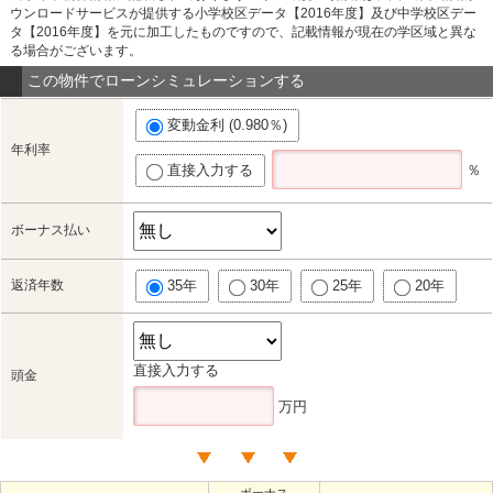
ウンロードサービスが提供する小学校区データ【2016年度】及び中学校区デー
タ【2016年度】を元に加工したものですので、記載情報が現在の学区域と異な
る場合がございます。
この物件でローンシミュレーションする
変動金利 (0.980％)
年利率
直接入力する
％
ボーナス払い
返済年数
35年
30年
25年
20年
直接入力する
頭金
万円