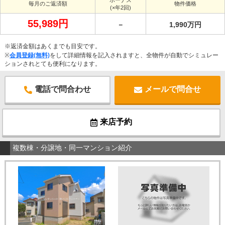
ボーナス
毎月のご返済額
物件価格
(×年2回)
55,989円
－
1,990万円
※返済金額はあくまでも目安です。
※
会員登録(無料)
をして詳細情報を記入されますと、全物件が自動でシミュレー
ションされとても便利になります。
電話で問合わせ
メールで問合せ
来店予約
複数棟・分譲地・同一マンション紹介