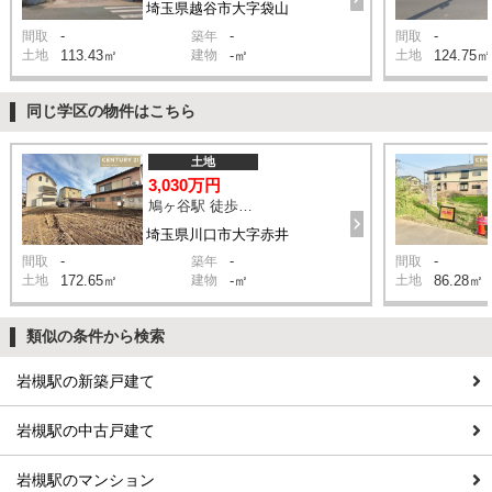
埼玉県越谷市大字袋山
-
-
-
間取
築年
間取
土地
113.43㎡
建物
-㎡
土地
124.75㎡
同じ学区の物件はこちら
土地
3,030万円
鳩ヶ谷駅 徒歩22分
埼玉県川口市大字赤井
-
-
-
間取
築年
間取
土地
172.65㎡
建物
-㎡
土地
86.28㎡
類似の条件から検索
岩槻駅の新築戸建て
岩槻駅の中古戸建て
岩槻駅のマンション