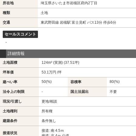
所在地
埼玉県さいたま市岩槻区府内2丁目
種類
土地
交通
東武野田線 岩槻駅 富士見町 バス13分 停歩6分
セールスコメント
-
詳細情報
土地面積
124m² (実測) (37.51坪)
坪単価
53.1万円 /坪
50(%)
80(%)
建ぺい率
容積率
法令上の制限
-
国土法届出
不要
現況/引渡し
更地/相談
土地権利
所有権
建築条件
条件無し
接道: 南 4.5ｍ
接道状況
接道: 北 4ｍ 公道