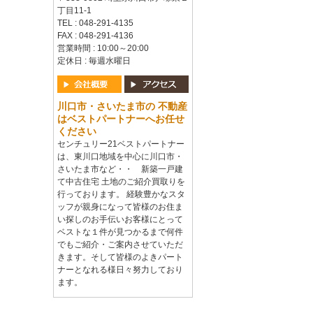
丁目11-1
TEL : 048-291-4135
FAX : 048-291-4136
営業時間 : 10:00～20:00
定休日 : 毎週水曜日
川口市・さいたま市の 不動産
はベストパートナーへお任せ
ください
センチュリー21ベストパートナー
は、東川口地域を中心に川口市・
さいたま市など・・ 新築一戸建
て中古住宅 土地のご紹介買取りを
行っております。 経験豊かなスタ
ッフが親身になって皆様のお住ま
い探しのお手伝いお客様にとって
ベストな１件が見つかるまで何件
でもご紹介・ご案内させていただ
きます。そして皆様のよきパート
ナーとなれる様日々努力しており
ます。