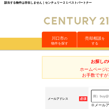
該当する物件は存在しません｜センチュリー２１ベストパートナー
川口市
売却相談
の
を
物件を探す
する
お探しの
ホームページ
お手数ですが
必須
メールアドレス
※メール