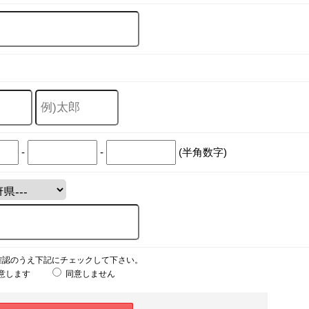
-
-
(半角数字)
確認のうえ下記にチェックして下さい。
意します
同意しません