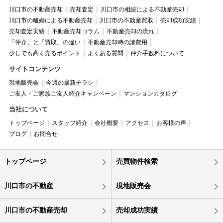
川口市の不動産売却
売却査定
川口市の相続による不動産売却
川口市の離婚による不動産売却
川口市の不動産買取
売却成功実績
売却査定実績
不動産売却コラム
不動産売却の流れ
「仲介」と「買取」の違い
不動産売却時の諸費用
少しでも高く売るポイント
よくある質問
仲介手数料について
サイトコンテンツ
現地販売会
今週の最新チラシ
ご友人・ご家族ご友人紹介キャンペーン
マンションカタログ
当社について
トップページ
スタッフ紹介
会社概要
アクセス
お客様の声
ブログ
お問合せ
トップページ
売買物件検索
川口市の不動産
現地販売会
川口市の不動産売却
売却成功実績