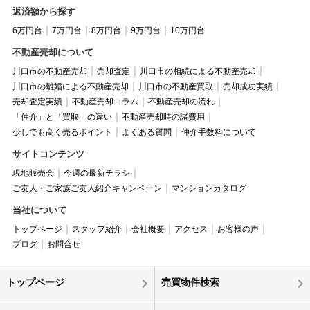
返済額から探す
6万円台
7万円台
8万円台
9万円台
10万円台
不動産売却について
川口市の不動産売却
売却査定
川口市の相続による不動産売却
川口市の離婚による不動産売却
川口市の不動産買取
売却成功実績
売却査定実績
不動産売却コラム
不動産売却の流れ
「仲介」と「買取」の違い
不動産売却時の諸費用
少しでも高く売るポイント
よくある質問
仲介手数料について
サイトコンテンツ
現地販売会
今週の最新チラシ
ご友人・ご家族ご友人紹介キャンペーン
マンションカタログ
当社について
トップページ
スタッフ紹介
会社概要
アクセス
お客様の声
ブログ
お問合せ
トップページ
売買物件検索